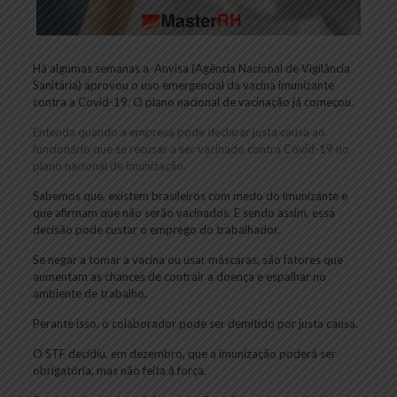
Há algumas semanas a Anvisa (Agência Nacional de Vigilância
Sanitária) aprovou o uso emergencial da vacina imunizante
contra a Covid-19. O plano nacional de vacinação já começou.
Entenda quando a empresa pode declarar justa causa ao
funcionário que se recusar a ser vacinado contra Covid-19 no
plano nacional de imunização.
Sabemos que, existem brasileiros com medo do imunizante e
que afirmam que não serão vacinados. E sendo assim, essa
decisão pode custar o emprego do trabalhador.
Se negar a tomar a vacina ou usar máscaras, são fatores que
aumentam as chances de contrair a doença e espalhar no
ambiente de trabalho.
Perante isso, o colaborador pode ser demitido por justa causa.
O STF decidiu, em dezembro, que a imunização poderá ser
obrigatória, mas não feita à força.