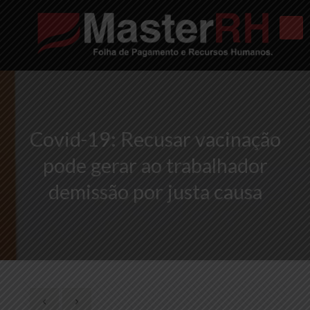
Covid-19: Recusar vacinação
pode gerar ao trabalhador
demissão por justa causa