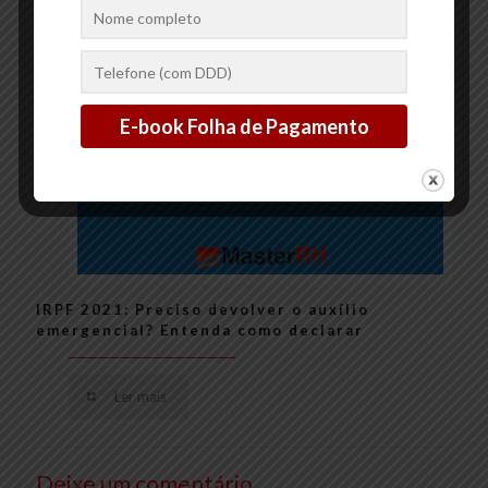
IRPF 2021: Preciso devolver o auxílio
emergencial? Entenda como declarar
Ler mais
Deixe um comentário