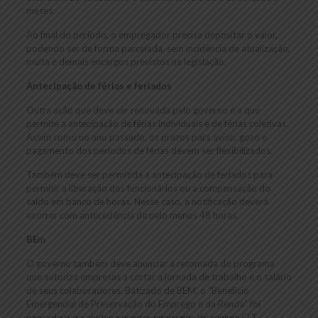
meses.
Ao final do período, o empregador precisa depositar o valor,
podendo ser de forma parcelada, sem incidência de atualização,
multa e demais encargos previstos na legislação.
Antecipação de férias e feriados
Outra ação que deve ser renovada pelo governo é a que
permite a antecipação de férias individuais e de férias coletivas.
Assim como no ano passado, os prazos para aviso, gozo e
pagamento dos períodos de férias devem ser flexibilizados.
Também deve ser permitida a antecipação de feriados para
permitir a liberação dos funcionários ou a compensação do
saldo em banco de horas. Nesse caso, a notificação deverá
ocorrer com antecedência de pelo menos 48 horas.
BE
m
O governo também deve anunciar a retomada do programa
que autoriza empresas a cortar a jornada de trabalho e o salário
de seus colaboradores. Batizado de BEM, o “Benefício
Emergencial de Preservação do Emprego e da Renda” foi
pensado para ajudar a manter empregos do regime CLT.