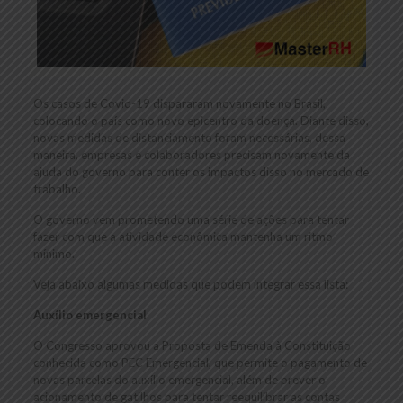
Os casos de Covid-19 dispararam novamente no Brasil,
colocando o país como novo epicentro da doença. Diante disso,
novas medidas de distanciamento foram necessárias, dessa
maneira, empresas e colaboradores precisam novamente da
ajuda do governo para conter os impactos disso no mercado de
trabalho.
O governo vem prometendo uma série de ações para tentar
fazer com que a atividade econômica mantenha um ritmo
mínimo.
Veja abaixo algumas medidas que podem integrar essa lista:
Auxílio emergencial
O Congresso aprovou a Proposta de Emenda à Constituição
conhecida como PEC Emergencial, que permite o pagamento de
novas parcelas do auxílio emergencial, além de prever o
acionamento de gatilhos para tentar reequilibrar as contas