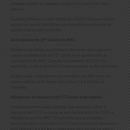
públicas quando as despesas obrigatórias estiverem altas
demais.
Guedes confirmou o valor médio de 250,00 reais para a nova
rodada do auxílio, mas disse que o benefício pode variar de
acordo com o perfil da família.
Antecipação do 13º salário do INSS
Membros da equipe econômica já afirmaram que o governo
pagará a antecipação do 13º salário para aposentados e
pensionistas do INSS. Quando o orçamento de 2021 for
aprovado, o que está previsto para acontecer no fim deste mês.
Se aprovada, a antecipação de benefícios do INSS, junto ao
abono salarial, pode injetar pelo menos 56,6 bilhões na
economia.
Adiamento do depósito do FGTS pelo empregador
Também está em estudo permitir que empresas adiem o
depósito do FGTS na conta de seus funcionários. Em 2020, a
Medida Provisória (MP) 927 permitiu que empresários
suspendessem o depósito do FGTS por três meses. Ainda não
está definido se este ano o adiamento será de três ou quatro