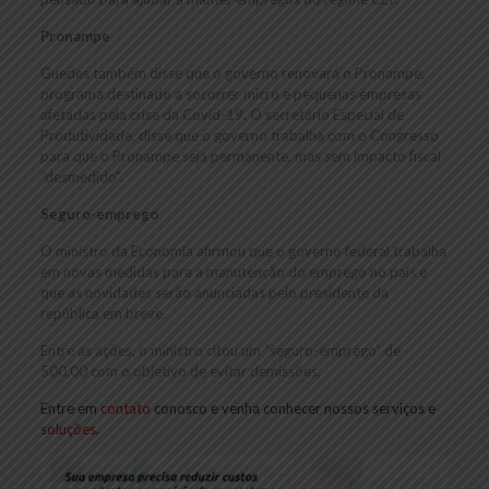
Pronampe
Guedes também disse que o governo renovará o Pronampe,
programa destinado a socorrer micro e pequenas empresas
afetadas pela crise da Covid-19. O secretário Especial de
Produtividade, disse que o governo trabalha com o Congresso
para que o Pronampe seja permanente, mas sem impacto fiscal
“desmedido”.
Seguro-emprego
O ministro da Economia afirmou que o governo federal trabalha
em novas medidas para a manutenção do emprego no país e
que as novidades serão anunciadas pelo presidente da
república em breve.
Entre as ações, o ministro citou um “seguro-emprego” de
500,00 com o objetivo de evitar demissões.
Entre em
contato
conosco e venha conhecer nossos serviços e
soluções
.