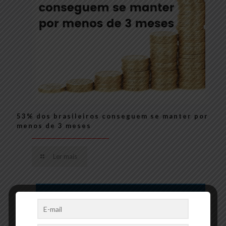
53% dos brasileiros conseguem se manter por
menos de 3 meses
Ler mais
19/03/2021