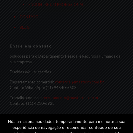
ENCONTRE UM PROFISSIONAL
CONTATO
BLOG
Entre em contato
Soluções para o Departamento Pessoal e Recursos Humanos da
sua empresa
Dúvidas e/ou sugestões
Departamento comercial:
comercial@masterrh.com.br
Contato WhatsApp: (11) 94540-5608
Trabalhe conosco:
recrutamento@masterrh.com.br
Contato: (11) 4210-6923
Nós armazenamos dados temporariamente para melhorar a sua
experiência de navegação e recomendar conteúdo de seu