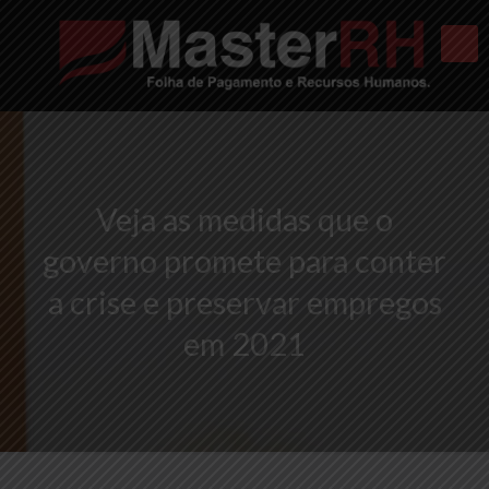
Veja as medidas que o
governo promete para conter
a crise e preservar empregos
em 2021