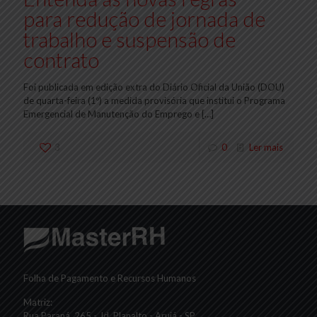
para redução de jornada de
trabalho e suspensão de
contrato
Foi publicada em edição extra do Diário Oficial da União (DOU)
de quarta-feira (1º) a medida provisória que institui o Programa
Emergencial de Manutenção do Emprego e
[…]
3
0
Ler mais
Folha de Pagamento e Recursos Humanos
Matriz:
Rua Paraná, 265 - Jd. Planalto - Arujá - SP