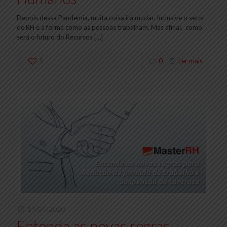
Depois dessa Pandemia, muita coisa irá mudar. Inclusive o setor
de RH e a forma como as pessoas trabalham. Mas afinal, como
será o futuro do Recursos
[…]
5
0
Ler mais
14/04/2020
Entenda as novas regras