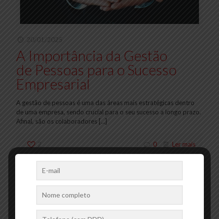
20/01/2025
A Importância da Gestão
de Pessoas para o Sucesso
Empresarial
A gestão de pessoas é uma das áreas mais estratégicas dentro
de uma empresa, sendo crucial para o seu sucesso a longo prazo.
Afinal, são os colaboradores
[…]
2
0
Ler mais