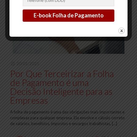
20/01/2025
Por Que Terceirizar a Folha
de Pagamento é uma
Decisão Inteligente para as
Empresas
A folha de pagamento é uma das obrigações mais importantes e
complexas para qualquer empresa. Ela envolve o cálculo correto
de salários, benefícios, impostos e encargos trabalhistas,
[…]