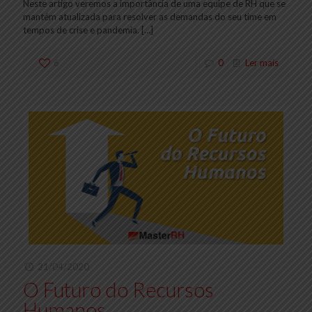
Neste artigo veremos a importância de uma equipe de RH que se
mantém atualizada para resolver as demandas do seu time em
tempos de crise e pandemia.
[…]
6
0
Ler mais
21/04/2020
O Futuro do Recursos
Humanos