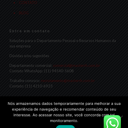
CONTATO
BLOG
Entre em contato
Soluções para o Departamento Pessoal e Recursos Humanos da
sua empresa
Dúvidas e/ou sugestões
Departamento comercial:
comercial@masterrh.com.br
Contato WhatsApp: (11) 94540-5608
Trabalhe conosco:
recrutamento@masterrh.com.br
Contato: (11) 4210-6923
Nós armazenamos dados temporariamente para melhorar a sua
experiência de navegação e recomendar conteúdo de seu
interesse. Ao acessar nosso site, você concorda com tal
monitoramento.
© 2019 Master RH