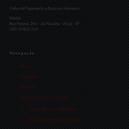
Folha de Pagamento e Recursos Humanos
Matriz:
Rua Paraná, 265 - Jd. Planalto - Arujá - SP
CEP: 07402-210
Navegação
INÍCIO
MÓDULOS
EMPRESA
RECRUTAMENTO E SELEÇÃO
CADASTRE SEU CURRÍCULO
ENCONTRE UM PROFISSIONAL