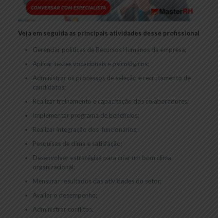
Veja em seguida as principais atividades desse profissional
Gerenciar políticas de Recursos Humanos da empresa;
Aplicar testes vocacionais e psicológicos;
Administrar os processos de seleção e recrutamento de
candidatos;
Realizar treinamento e capacitação dos colaboradores;
Implementar programa de benefícios;
Realizar integração dos funcionários;
Pesquisas de clima e satisfação;
Desenvolver estratégias para criar um bom clima
organizacional;
Mensurar resultados das atividades do setor;
Avaliar o desempenho;
Administrar conflitos.