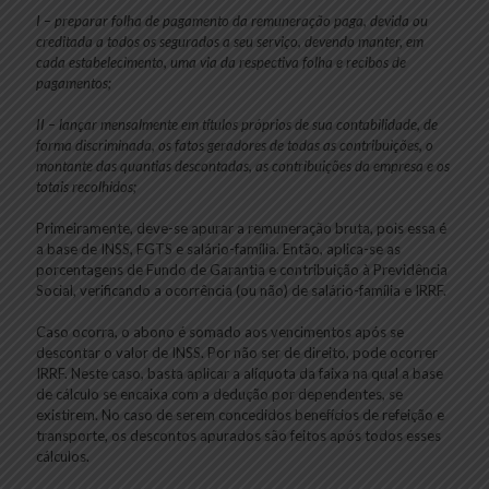
I – preparar folha de pagamento da remuneração paga, devida ou
creditada a todos os segurados a seu serviço, devendo manter, em
cada estabelecimento, uma via da respectiva folha e recibos de
pagamentos;
II – lançar mensalmente em títulos próprios de sua contabilidade, de
forma discriminada, os fatos geradores de todas as contribuições, o
montante das quantias descontadas, as contribuições da empresa e os
totais recolhidos;
Primeiramente, deve-se apurar a remuneração bruta, pois essa é
a base de INSS, FGTS e salário-família. Então, aplica-se as
porcentagens de Fundo de Garantia e contribuição à Previdência
Social, verificando a ocorrência (ou não) de salário-família e IRRF.
Caso ocorra, o abono é somado aos vencimentos após se
descontar o valor de INSS. Por não ser de direito, pode ocorrer
IRRF. Neste caso, basta aplicar a alíquota da faixa na qual a base
de cálculo se encaixa com a dedução por dependentes, se
existirem. No caso de serem concedidos benefícios de refeição e
transporte, os descontos apurados são feitos após todos esses
cálculos.