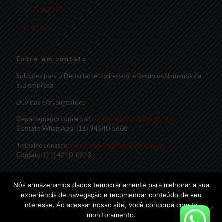
CONTATO
BLOG
Entre em contato
Soluções para o Departamento Pessoal e Recursos Humanos da
sua empresa
Dúvidas e/ou sugestões
Departamento comercial:
comercial@masterrh.com.br
Contato WhatsApp: (11) 94540-5608
Trabalhe conosco:
recrutamento@masterrh.com.br
Contato: (11) 4210-6923
Nós armazenamos dados temporariamente para melhorar a sua
experiência de navegação e recomendar conteúdo de seu
interesse. Ao acessar nosso site, você concorda com tal
monitoramento.