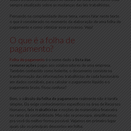
sempre atualizado sobre as mudanças das leis trabalhistas.
Pensando na complexidade desse tema, vamos falar neste texto
o que é considerado no momento da elaboração de uma folha de
pagamento e como otimizar esse processo. Veja!
O que é a folha de
pagamento?
Folha de pagamento
é o nome dado a
lista das
remunerações
pagas aos colaboradores de uma empresa.
Também conhecido como holerite, o documento consiste na
transformação das informações trabalhistas de cada funcionário
em dados contábeis, para calcular o pagamento líquido e o
pagamento bruto. Ficou confuso?
Bem, o
cálculo da folha de pagamento
realmente não é tarefa
simples. Ela exige conhecimentos específicos na área de Recursos
Humanos,
leis trabalhistas
e noções de matemática financeira
no ramo da contabilidade. Mas não se preocupe, simplificamos
pra você da melhor forma possível. Vejamos em primeiro lugar
quais são os principais descontos em folha: