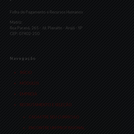
Folha de Pagamento e Recursos Humanos
Matriz:
Rua Paraná, 265 - Jd. Planalto - Arujá - SP
CEP: 07402-210
Navegação
INÍCIO
MÓDULOS
EMPRESA
RECRUTAMENTO E SELEÇÃO
CADASTRE SEU CURRÍCULO
ENCONTRE UM PROFISSIONAL