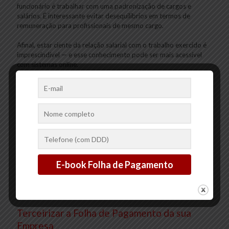
funcionário é trabalhar com uma padronização de cargos e
salários. É interessante evitar desequilíbrios em termos de
remuneração para profissionais de mesmo cargo.
Afinal, estar ciente da relação salarial com o trabalho exercido é
imprescindível — e esse conhecimento pode ser mais acessível
com sistemas online.
Optar por um sistema online
No mundo atual, ter informações do seu trabalho armazenadas
em sistema tecnológico é sinônimo de eficácia e rapidez. Além
disso, optar por essa estratégia ajudará a entender melhor quais
as demandas da sua empresa e de seus funcionários.
Em suma, ficar sempre atento às necessidades da folha de
pagamento que sua empresa necessita não facilita apenas de
forma produtiva, como também mantém uma vida empresarial
mais ativa. Analise as informações apresentadas e dinamize os
processos no seu negócio!
Terceirizar a Folha de Pagamento da sua
Empresa