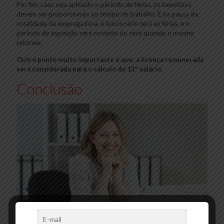
Por fim, caso seja aplicado o período de férias, os benefícios
devem ser proporcionais ao tempo de trabalho. E na pausa da
totalidade da empregadora, o funcionário terá as férias, e o
período de aquisição será contado do zero quando o mesmo
retornar.
Outro ponto muito importante é que: a licença remunerada
será considerada para o cálculo do 13º salário.
Conclusão