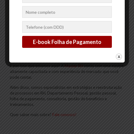
Contudo, vimos que saber realizar o
cálculo de férias coletivas
é essencial!
Mas também, neste artigo você aprendeu o que é, como
funciona, como calcular e o que fazer se o funcionário não tem 12
meses de empresa. Muito bom, não é mesmo?
Mas agora nós queremos saber, você conseguiu realizar o cálculo
de férias coletivas? Sentiu dificuldades?
É por isso que estamos aqui! A
Master RH
conta com uma equipe
altamente capacitada e com experiência de mercado que você
pode contar.
Além disso, somos especialistas em estratégias e reestruturação
de processos em RH, Departamento Pessoal, gestão pessoal,
folha de pagamento, consultoria, gestão de benefícios e
treinamentos.
Quer saber mais sobre?
Fale conosco!