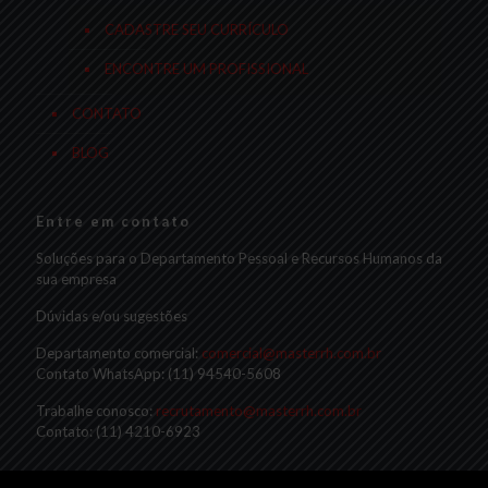
CADASTRE SEU CURRÍCULO
ENCONTRE UM PROFISSIONAL
CONTATO
BLOG
Entre em contato
Soluções para o Departamento Pessoal e Recursos Humanos da
sua empresa
Dúvidas e/ou sugestões
Departamento comercial:
comercial@masterrh.com.br
Contato WhatsApp: (11) 94540-5608
Trabalhe conosco:
recrutamento@masterrh.com.br
Contato: (11) 4210-6923