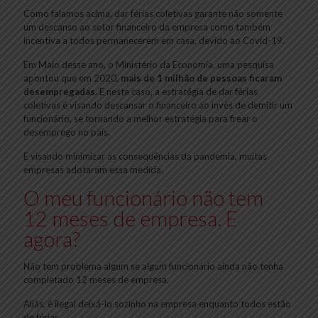
Como falamos acima, dar férias coletivas garante não somente
um descanso ao setor financeiro da empresa como também
incentiva a todos permanecerem em casa, devido ao Covid-19.
Em Maio desse ano, o Ministério da Economia, uma pesquisa
apontou que em 2020,
mais de 1 milhão de pessoas ficaram
desempregadas.
E neste caso, a estratégia de dar férias
coletivas é visando descansar o financeiro ao invés de demitir um
funcionário, se tornando a melhor estratégia para frear o
desemprego no país.
E visando minimizar as consequências da pandemia, muitas
empresas adotaram essa medida.
O meu funcionário não tem
12 meses de empresa. E
agora?
Não tem problema algum se algum funcionário ainda não tenha
completado 12 meses de empresa.
Aliás, é ilegal deixá-lo sozinho na empresa enquanto todos estão
de férias.