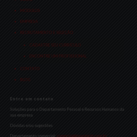
MÓDULOS
EMPRESA
RECRUTAMENTO E SELEÇÃO
CADASTRE SEU CURRÍCULO
ENCONTRE UM PROFISSIONAL
CONTATO
BLOG
Entre em contato
Soluções para o Departamento Pessoal e Recursos Humanos da
sua empresa
Dúvidas e/ou sugestões
Departamento comercial:
comercial@masterrh.com.br