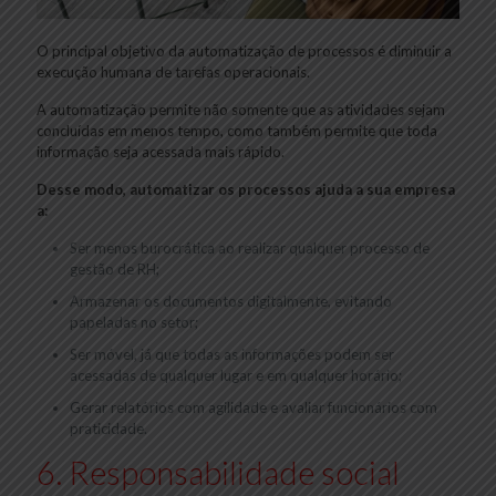
O principal objetivo da automatização de processos é diminuir a
execução humana de tarefas operacionais.
A automatização permite não somente que as atividades sejam
concluídas em menos tempo, como também permite que toda
informação seja acessada mais rápido.
Desse modo, automatizar os processos ajuda a sua empresa
a:
Ser menos burocrática ao realizar qualquer processo de
gestão de RH;
Armazenar os documentos digitalmente, evitando
papeladas no setor;
Ser móvel, já que todas as informações podem ser
acessadas de qualquer lugar e em qualquer horário;
Gerar relatórios com agilidade e avaliar funcionários com
praticidade.
6. Responsabilidade social