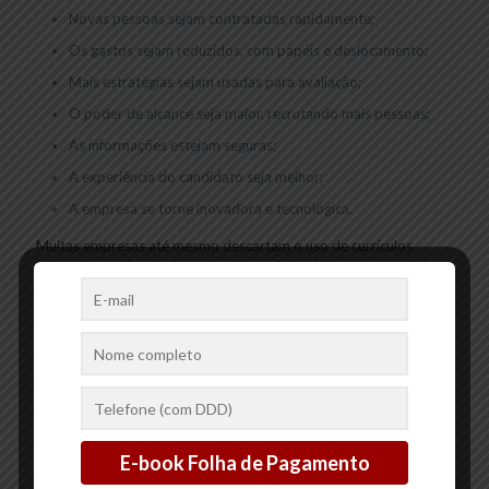
Novas pessoas sejam contratadas rapidamente;
Os gastos sejam reduzidos, com papéis e deslocamento;
Mais estratégias sejam usadas para avaliação;
O poder de alcance seja maior, recrutando mais pessoas;
As informações estejam seguras;
A experiência do candidato seja melhor;
A empresa se torne inovadora e tecnológica.
Muitas empresas até mesmo descartam o uso de currículos
impressos, utilizando questionários e formulários em seus
próprios sites para a seleção.
Conclusão