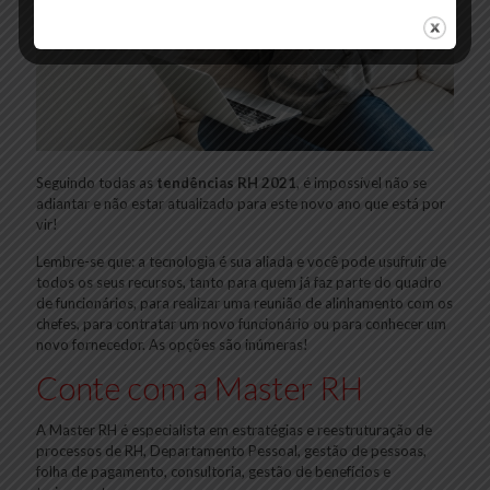
Seguindo todas as
tendências RH 2021
, é impossível não se
adiantar e não estar atualizado para este novo ano que está por
vir!
Lembre-se que: a tecnologia é sua aliada e você pode usufruir de
todos os seus recursos, tanto para quem já faz parte do quadro
de funcionários, para realizar uma reunião de alinhamento com os
chefes, para contratar um novo funcionário ou para conhecer um
novo fornecedor. As opções são inúmeras!
Conte com a Master RH
A Master RH é especialista em estratégias e reestruturação de
processos de RH, Departamento Pessoal, gestão de pessoas,
folha de pagamento, consultoria, gestão de benefícios e