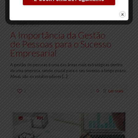
20/01/2025
A Importância da Gestão
de Pessoas para o Sucesso
Empresarial
A gestão de pessoas é uma das áreas mais estratégicas dentro
de uma empresa, sendo crucial para o seu sucesso a longo prazo.
Afinal, são os colaboradores
[…]
2
0
Ler mais