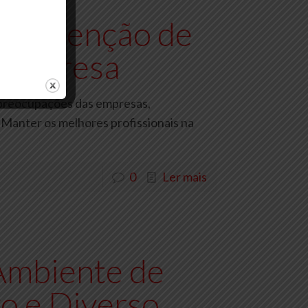
a Retenção de
 Empresa
s preocupações das empresas,
Manter os melhores profissionais na
0
Ler mais
Ambiente de
vo e Diverso