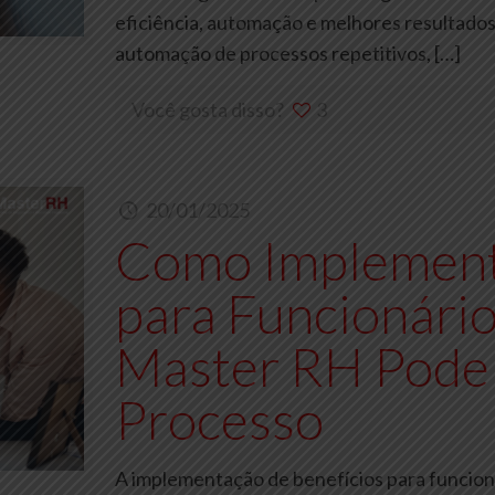
eficiência, automação e melhores resultados
automação de processos repetitivos,
[…]
Você gosta disso?
3
20/01/2025
Como Implement
para Funcionário
Master RH Pode
Processo
A implementação de benefícios para funcion