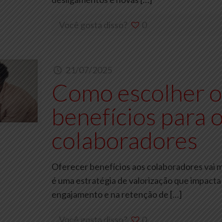
Você gosta disso?
0
21/07/2025
Como escolher o
benefícios para o
colaboradores
Oferecer benefícios aos colaboradores vai m
é uma estratégia de valorização que impacta
engajamento e na retenção de
[…]
Você gosta disso?
0