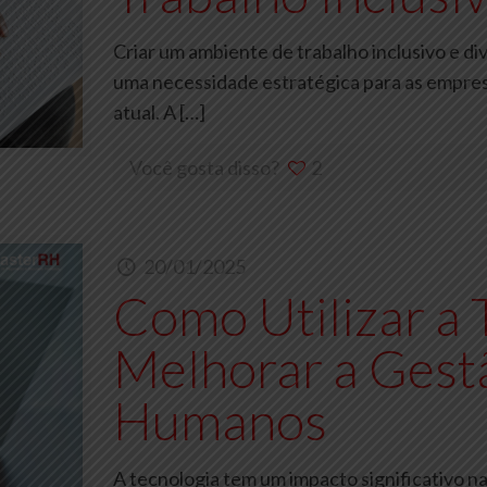
Criar um ambiente de trabalho inclusivo e d
uma necessidade estratégica para as empre
atual. A
[…]
Você gosta disso?
2
20/01/2025
Como Utilizar a 
Melhorar a Gest
Humanos
A tecnologia tem um impacto significativo 