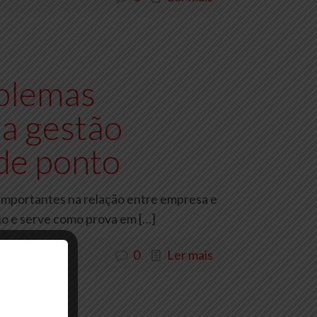
blemas
 a gestão
 de ponto
importantes na relação entre empresa e
lho e serve como prova em
[…]
0
Ler mais