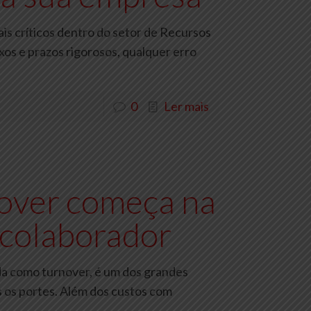
s críticos dentro do setor de Recursos
os e prazos rigorosos, qualquer erro
0
Ler mais
over começa na
 colaborador
ida como turnover, é um dos grandes
 os portes. Além dos custos com