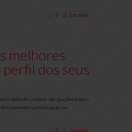
0
Ler mais
s melhores
 perfil dos seus
uito além de cumprir obrigações legais:
 diretamente na motivação, no
0
Ler mais