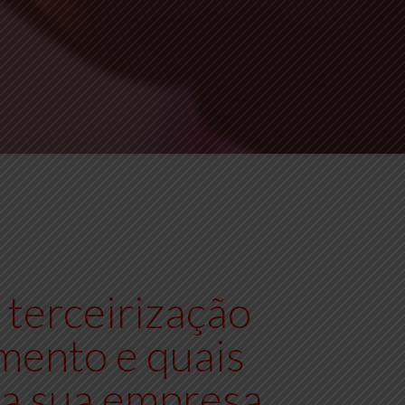
terceirização
mento e quais
ra sua empresa