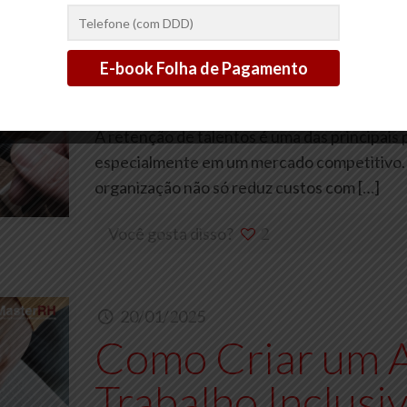
20/01/2025
Como Melhorar 
Talentos em Sua
A retenção de talentos é uma das principai
especialmente em um mercado competitivo. 
organização não só reduz custos com
[…]
Você gosta disso?
2
20/01/2025
Como Criar um 
Trabalho Inclusi