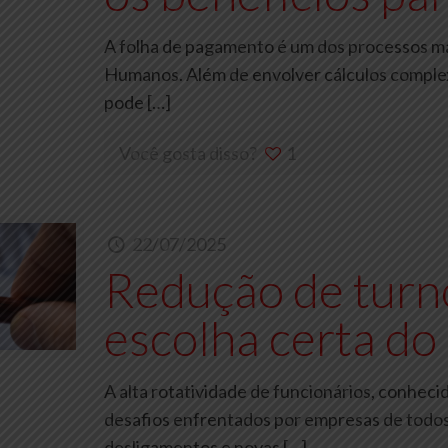
A folha de pagamento é um dos processos mai
Humanos. Além de envolver cálculos complex
pode
[…]
Você gosta disso?
1
22/07/2025
Redução de turn
escolha certa do
A alta rotatividade de funcionários, conhec
desafios enfrentados por empresas de todos
desligamentos e novas
[…]