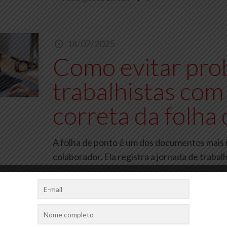
18/07/2025
Como evitar pro
trabalhistas com
correta da folha
A folha de ponto é um dos documentos mais 
colaborador. Ela registra a jornada de traba
Você gosta disso?
0