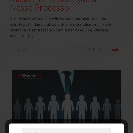
Nesse Processo
A implementação de benefícios para funcionários é uma
estratégia fundamental para atrair e reter talentos, além de
promover a satisfação e o bem-estar da equipe. Oferecer
benefícios
[…]
2
0
Ler mais