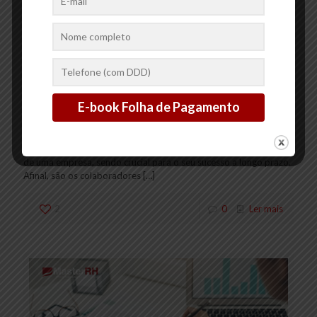
20/01/2025
A Importância da Gestão
de Pessoas para o Sucesso
Empresarial
A gestão de pessoas é uma das áreas mais estratégicas dentro
de uma empresa, sendo crucial para o seu sucesso a longo prazo.
Afinal, são os colaboradores
[…]
2
0
Ler mais