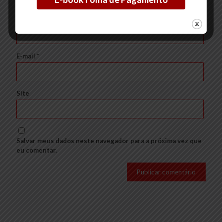
Nome
*
E-mail
*
Site
Salvar meus dados neste navegador para a próxima vez que
eu comentar.