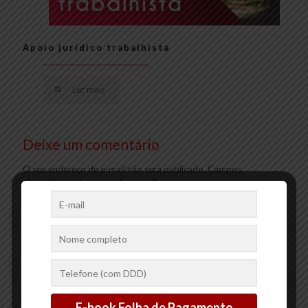
Apoio jurídico trabalhista
Ler mais
Deixe um comentário
O seu endereço de e-mail não será publicado.
Campos
obrigatórios são marcados com
*
Comentário
*