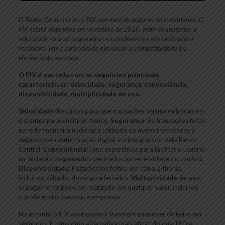
O Banco Central criou o PIX, um meio de pagamento instantâneo. O
PIX estará disponível em novembro de 2020, além de aumentar a
velocidade na qual pagamentos e transferências são realizadas e
recebidas. Tem o potencial de alavancar a competitividade e a
eficiência do mercado
.
O PIX é pautado com as seguintes principais
características: Velocidade, segurança, conveniência,
disponibilidade, multiplicidade de uso.
Velocidade:
Recursos para que transações sejam realizadas em
instantes para qualquer banco.
Segurança:
As transações feitas
na rede financeira nacional é utilizada de meios inovadores e
seguros para autenticação digital e criptografado pelo Banco
Central.
Conveniência:
Uma experiência para facilitar o usuário
na iniciação, pagamentos centrados na necessidade do usuário.
Disponibilidade:
Pagamentos feitos em caixa 24horas,
incluindo sábado, domingo e feriados.
Multiplicidade de uso
:
O pagamento pode ser realizado em qualquer valor, incluindo
transferências pessoas e empresas.
No entanto o PIX você poderá transferir e receber dinheiro em
segundos. E tem como alternativa mais eficaz do que TED e