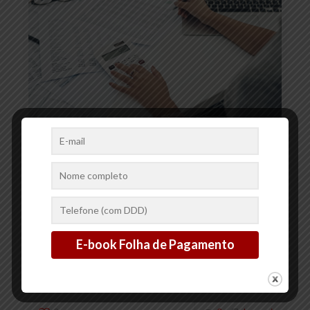
20/01/2025
Por Que Terceirizar a Folha
de Pagamento é uma
Decisão Inteligente para as
Empresas
A folha de pagamento é uma das obrigações mais importantes e
complexas para qualquer empresa. Ela envolve o cálculo correto
de salários, benefícios, impostos e encargos trabalhistas,
[…]