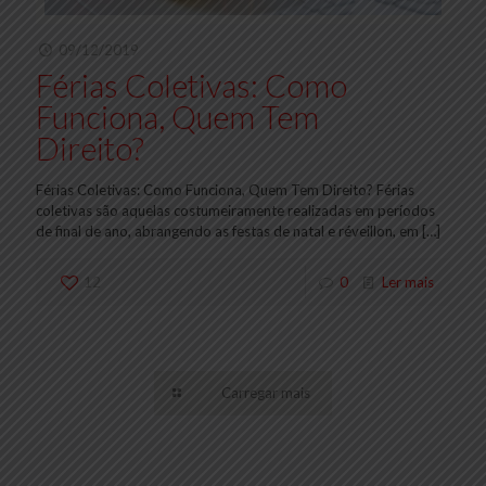
09/12/2019
Férias Coletivas: Como
Funciona, Quem Tem
Direito?
Férias Coletivas: Como Funciona, Quem Tem Direito? Férias
coletivas são aquelas costumeiramente realizadas em períodos
de final de ano, abrangendo as festas de natal e réveillon, em
[…]
12
0
Ler mais
Carregar mais