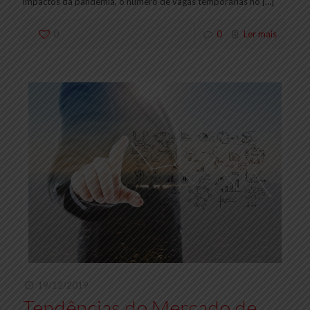
impactos da pandemia, o número de vagas temporárias no
[…]
0
0
Ler mais
19/12/2019
Tendências do Mercado de