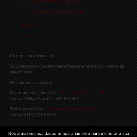
CADASTRE SEU CURRÍCULO
ENCONTRE UM PROFISSIONAL
CONTATO
BLOG
Entre em contato
Soluções para o Departamento Pessoal e Recursos Humanos da
sua empresa
Dúvidas e/ou sugestões
Departamento comercial:
comercial@masterrh.com.br
Contato WhatsApp: (11) 94540-5608
Trabalhe conosco:
recrutamento@masterrh.com.br
Contato: (11) 4210-6923
Nós armazenamos dados temporariamente para melhorar a sua