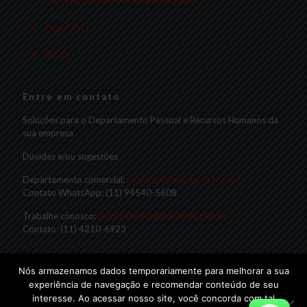
ENCONTRE UM PROFISSIONAL
CONTATO
BLOG
Entre em contato
Soluções para o Departamento Pessoal e Recursos Humanos da
sua empresa
Dúvidas e/ou sugestões
Departamento comercial:
comercial@masterrh.com.br
Contato WhatsApp: (11) 94540-5608
Trabalhe conosco:
recrutamento@masterrh.com.br
Contato: (11) 4210-6923
Nós armazenamos dados temporariamente para melhorar a sua
experiência de navegação e recomendar conteúdo de seu
interesse. Ao acessar nosso site, você concorda com tal