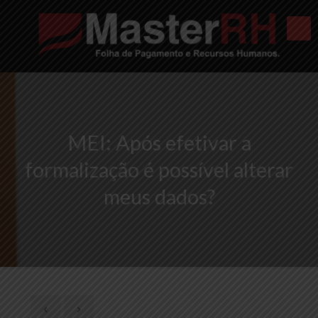
MEI: Após efetivar a
formalização é possível alterar
meus dados?