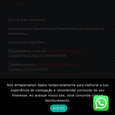
BLOG
Entre em contato
Soluções para o Departamento Pessoal e Recursos Humanos da
sua empresa
Dúvidas e/ou sugestões
Departamento comercial:
comercial@masterrh.com.br
Contato WhatsApp: (11) 94540-5608
Trabalhe conosco:
recrutamento@masterrh.com.br
Contato: (11) 4210-6923
Nós armazenamos dados temporariamente para melhorar a sua
experiência de navegação e recomendar conteúdo de seu
interesse. Ao acessar nosso site, você concorda com tal
monitoramento.
© 2019 Master RH
ACEITO