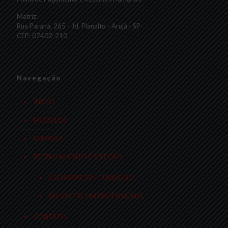
Matriz:
Rua Paraná, 265 - Jd. Planalto - Arujá - SP
CEP: 07402-210
Navegação
INÍCIO
MÓDULOS
EMPRESA
RECRUTAMENTO E SELEÇÃO
CADASTRE SEU CURRÍCULO
ENCONTRE UM PROFISSIONAL
CONTATO