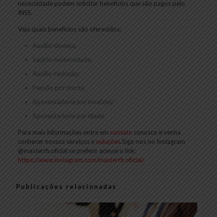
necessidade podem solicitar benefícios que são pagos pelo
INSS.
Veja quais benefícios são oferecidos:
Auxílio-doença;
Salário-maternidade;
Auxílio-reclusão;
Pensão por morte;
Aposentadoria por invalidez;
Aposentadoria por idade.
Para mais informações entre em
contato
conosco e venha
conhecer nossos serviços e
soluções
.Siga-nos no Instagram
@masterrh.oficial se preferir acesse o link:
https://www.instagram.com/masterrh.oficial/
Publicações relacionadas