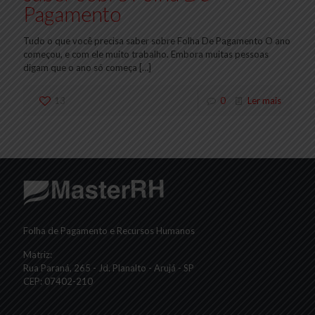
Pagamento
Tudo o que você precisa saber sobre Folha De Pagamento O ano
começou, e com ele muito trabalho. Embora muitas pessoas
digam que o ano só começa
[…]
13
0
Ler mais
Folha de Pagamento e Recursos Humanos
Matriz:
Rua Paraná, 265 - Jd. Planalto - Arujá - SP
CEP: 07402-210