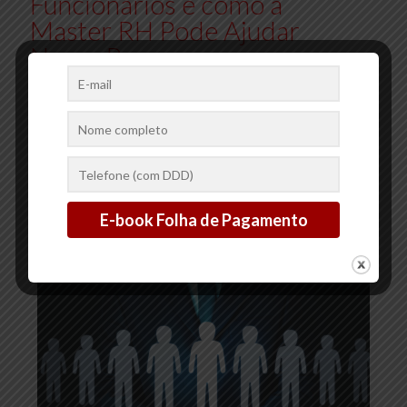
Funcionários e como a
Master RH Pode Ajudar
Nesse Processo
A implementação de benefícios para funcionários é uma
estratégia fundamental para atrair e reter talentos, além de
promover a satisfação e o bem-estar da equipe. Oferecer
benefícios
[…]
2
0
Ler mais