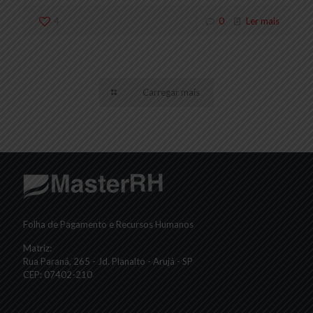
4
0
Ler mais
Carregar mais
Folha de Pagamento e Recursos Humanos
Matriz:
Rua Paraná, 265 - Jd. Planalto - Arujá - SP
CEP: 07402-210