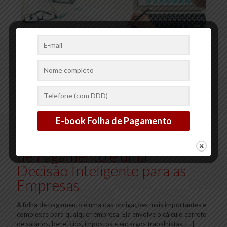
20/01/2025
Por Que Terceirizar a Folha
de Pagamento é uma
Decisão Inteligente para as
Empresas
A folha de pagamento é uma das obrigações mais importantes e
complexas para qualquer empresa. Ela envolve o cálculo correto
de salários, benefícios, impostos e encargos trabalhistas,
[…]