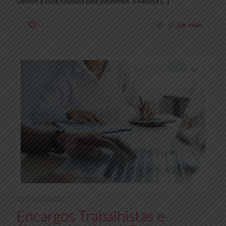
Devido a crise causada pela pandemia, a Receita
[…]
0
0
Ler mais
21/10/2019
Encargos Trabalhistas e