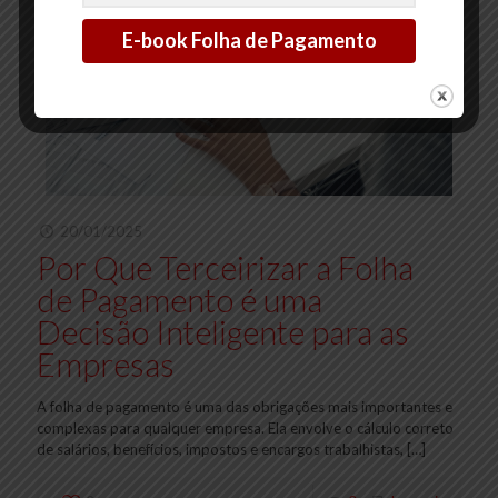
20/01/2025
Por Que Terceirizar a Folha
de Pagamento é uma
Decisão Inteligente para as
Empresas
A folha de pagamento é uma das obrigações mais importantes e
complexas para qualquer empresa. Ela envolve o cálculo correto
de salários, benefícios, impostos e encargos trabalhistas,
[…]