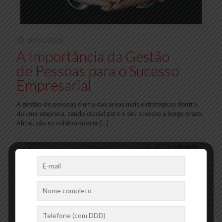
20/01/2025
A Importância da Gestão
de Pessoas para o Sucesso
Empresarial
A gestão de pessoas é uma das áreas mais estratégicas dentro
de uma empresa, sendo crucial para o seu sucesso a longo prazo.
Afinal, são os colaboradores
[…]
2
0
Ler mais