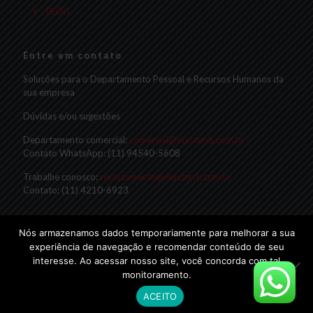
BLOG
Entre em contato
Soluções para o Departamento Pessoal e Recursos Humanos da
sua empresa
Dúvidas e/ou sugestões
Departamento comercial:
comercial@masterrh.com.br
Contato WhatsApp: (11) 94540-5608
Trabalhe conosco:
recrutamento@masterrh.com.br
Contato: (11) 4210-6923
Nós armazenamos dados temporariamente para melhorar a sua
experiência de navegação e recomendar conteúdo de seu
interesse. Ao acessar nosso site, você concorda com tal
monitoramento.
© 2019 Master RH
ACEITO