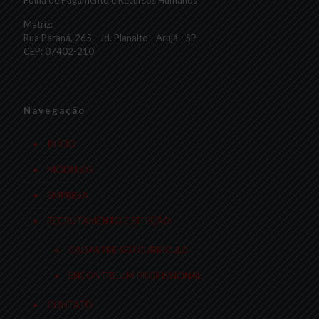
Folha de Pagamento e Recursos Humanos
Matriz:
Rua Paraná, 265 - Jd. Planalto - Arujá - SP
CEP: 07402-210
Navegação
INÍCIO
MÓDULOS
EMPRESA
RECRUTAMENTO E SELEÇÃO
CADASTRE SEU CURRÍCULO
ENCONTRE UM PROFISSIONAL
CONTATO