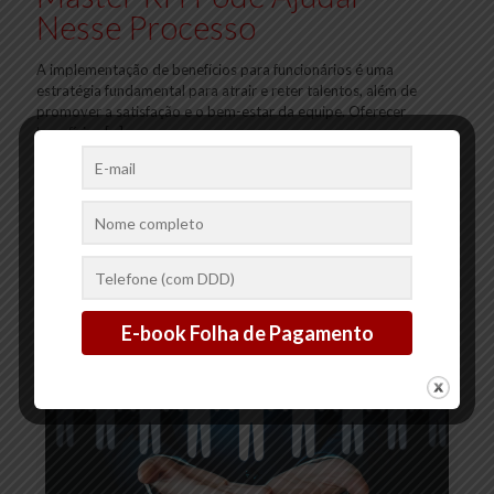
Nesse Processo
A implementação de benefícios para funcionários é uma
estratégia fundamental para atrair e reter talentos, além de
promover a satisfação e o bem-estar da equipe. Oferecer
benefícios
[…]
2
0
Ler mais