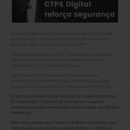
A Carteira Digital pode ser acessada através do site ou aplicativo,
em smartphones. Ter segurança nas informações e economizar
tempo, são alguns dos fatores positivos da CTPS.
Ativo desde setembro de 2019, o documento conta com um
aplicativo para smartphones e disponibiliza as principais
informações sobre os contratos laborais.
Conta também com as atualizações salariais, férias e
comprovantes de recebimento que tem a facilidade de ser
atualizados e acompanhados por empregador e funcionário.
O registro na carteira é a formalização da carreira profissional
do colaborador. O histórico de documentos assegura o
profissional para que se necessário ele possa exigir seus direitos
trabalhistas.
Além disso, garante que o tempo trabalhado computado para
comprovação no momento de aposentadoria, os direito aos