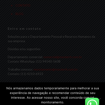
CONTATO
BLOG
Entre em contato
Soluções para o Departamento Pessoal e Recursos Humanos da
sua empresa
Dúvidas e/ou sugestões
Departamento comercial:
comercial@masterrh.com.br
Contato WhatsApp: (11) 94540-5608
Trabalhe conosco:
recrutamento@masterrh.com.br
Contato: (11) 4210-6923
Nós armazenamos dados temporariamente para melhorar a sua
experiência de navegação e recomendar conteúdo de seu
interesse. Ao acessar nosso site, você concorda com tal
monitoramento.