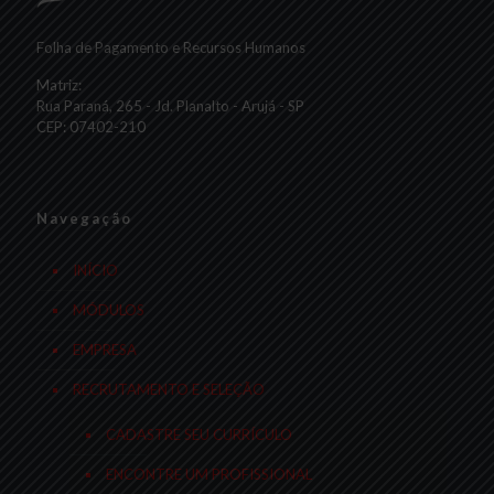
Folha de Pagamento e Recursos Humanos
Matriz:
Rua Paraná, 265 - Jd. Planalto - Arujá - SP
CEP: 07402-210
Navegação
INÍCIO
MÓDULOS
EMPRESA
RECRUTAMENTO E SELEÇÃO
CADASTRE SEU CURRÍCULO
ENCONTRE UM PROFISSIONAL