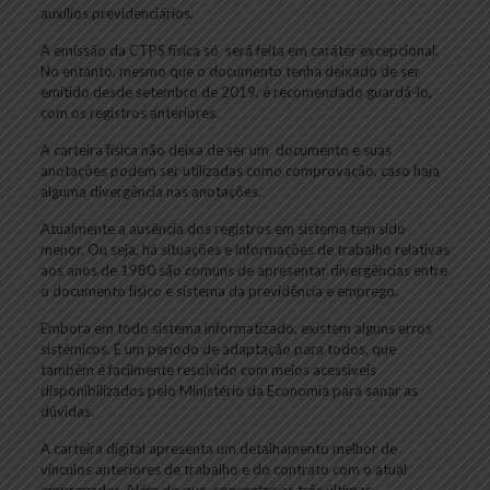
auxílios previdenciários.
A emissão da CTPS física só será feita em caráter excepcional.
No entanto, mesmo que o documento tenha deixado de ser
emitido desde setembro de 2019, é recomendado guardá-lo,
com os registros anteriores.
A carteira física não deixa de ser um documento e suas
anotações podem ser utilizadas como comprovação, caso haja
alguma divergência nas anotações.
Atualmente a ausência dos registros em sistema tem sido
menor. Ou seja, há situações e informações de trabalho relativas
aos anos de 1980 são comuns de apresentar divergências entre
o documento físico e sistema da previdência e emprego.
Embora em todo sistema informatizado, existem alguns erros
sistémicos. É um período de adaptação para todos, que
também é facilmente resolvido com meios acessíveis
disponibilizados pelo Ministério da Economia para sanar as
dúvidas.
A carteira digital apresenta um detalhamento melhor de
vínculos anteriores de trabalho e do contrato com o atual
empregador. Além do que, concentra as três últimas