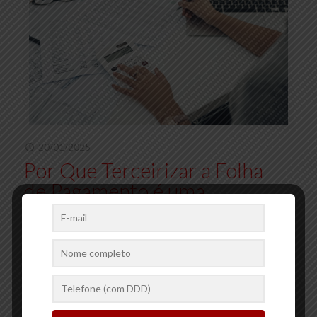
20/01/2025
Por Que Terceirizar a Folha
de Pagamento é uma
Decisão Inteligente para as
Empresas
A folha de pagamento é uma das obrigações mais importantes e
complexas para qualquer empresa. Ela envolve o cálculo correto
de salários, benefícios, impostos e encargos trabalhistas,
[…]