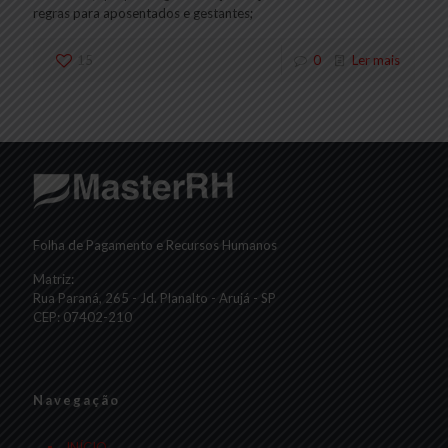
regras para aposentados e gestantes;
15
0
Ler mais
Folha de Pagamento e Recursos Humanos
Matriz:
Rua Paraná, 265 - Jd. Planalto - Arujá - SP
CEP: 07402-210
Navegação
INÍCIO