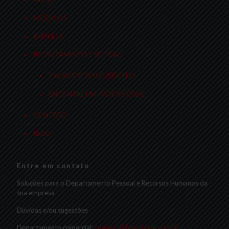
MÓDULOS
EMPRESA
RECRUTAMENTO E SELEÇÃO
CADASTRE SEU CURRÍCULO
ENCONTRE UM PROFISSIONAL
CONTATO
BLOG
Entre em contato
Soluções para o Departamento Pessoal e Recursos Humanos da
sua empresa
Dúvidas e/ou sugestões
Departamento comercial:
comercial@masterrh.com.br