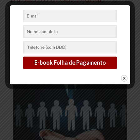
Nesse Processo
A implementação de benefícios para funcionários é uma
estratégia fundamental para atrair e reter talentos, além de
promover a satisfação e o bem-estar da equipe. Oferecer
benefícios
[…]
2
0
Ler mais