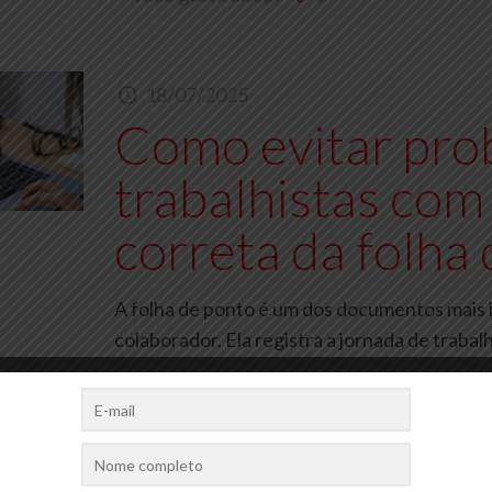
18/07/2025
Como evitar pro
trabalhistas com
correta da folha
A folha de ponto é um dos documentos mais 
colaborador. Ela registra a jornada de traba
Você gosta disso?
0