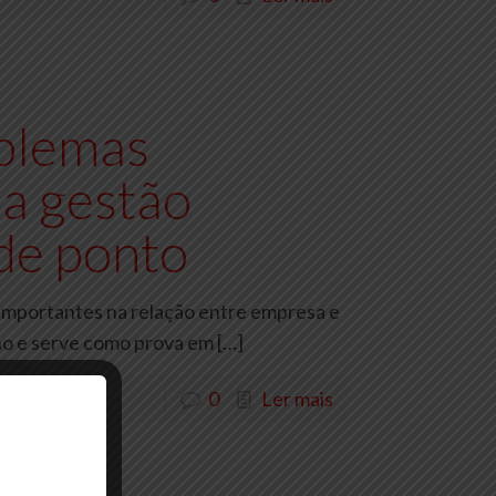
blemas
 a gestão
 de ponto
importantes na relação entre empresa e
lho e serve como prova em
[…]
0
Ler mais