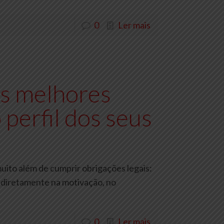
0
Ler mais
s melhores
 perfil dos seus
uito além de cumprir obrigações legais:
 diretamente na motivação, no
0
Ler mais