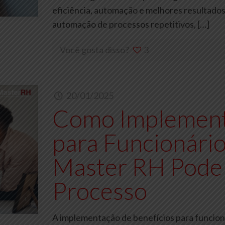
eficiência, automação e melhores resultados
automação de processos repetitivos,
[…]
Você gosta disso?
3
20/01/2025
Como Implement
para Funcionário
Master RH Pode
Processo
A implementação de benefícios para funcion