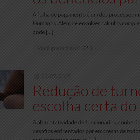
A folha de pagamento é um dos processos mai
Humanos. Além de envolver cálculos complex
pode
[…]
Você gosta disso?
1
22/07/2025
Redução de turn
escolha certa do
A alta rotatividade de funcionários, conhec
desafios enfrentados por empresas de todos
desligamentos e novas
[…]