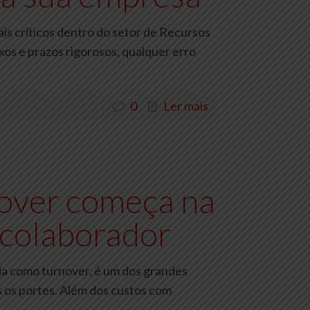
s críticos dentro do setor de Recursos
os e prazos rigorosos, qualquer erro
0
Ler mais
over começa na
 colaborador
ida como turnover, é um dos grandes
 os portes. Além dos custos com