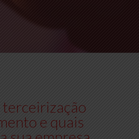
terceirização
mento e quais
ra sua empresa