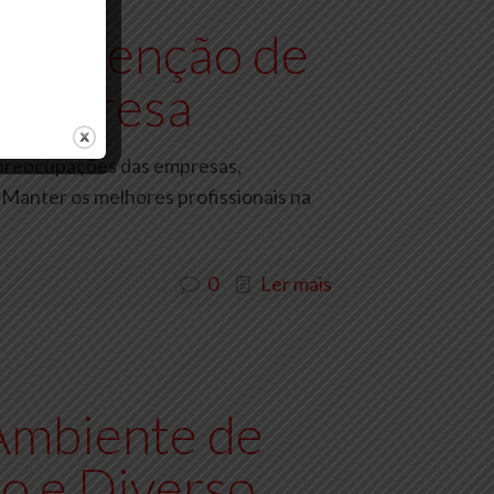
a Retenção de
 Empresa
s preocupações das empresas,
Manter os melhores profissionais na
0
Ler mais
Ambiente de
vo e Diverso