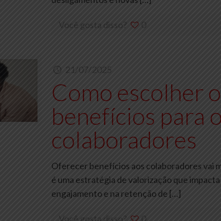
Você gosta disso?
0
21/07/2025
Como escolher o
benefícios para o
colaboradores
Oferecer benefícios aos colaboradores vai m
é uma estratégia de valorização que impacta
engajamento e na retenção de
[…]
Você gosta disso?
0