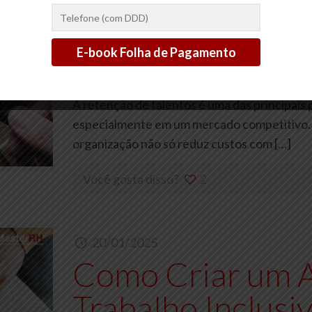
20/01/2025
Como Melhorar 
Talentos em Sua
A retenção de talentos é uma das principai
especialmente em um mercado competitivo. 
organização não só reduz custos com
[…]
Você gosta disso?
2
20/01/2025
Como Criar um 
Trabalho Inclusi