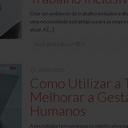
Criar um ambiente de trabalho inclusivo e d
uma necessidade estratégica para as empre
atual. A
[…]
Você gosta disso?
2
20/01/2025
Como Utilizar a 
Melhorar a Gest
Humanos
A tecnologia tem um impacto significativo 