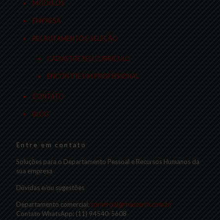
MÓDULOS
EMPRESA
RECRUTAMENTO E SELEÇÃO
CADASTRE SEU CURRÍCULO
ENCONTRE UM PROFISSIONAL
CONTATO
BLOG
Entre em contato
Soluções para o Departamento Pessoal e Recursos Humanos da
sua empresa
Dúvidas e/ou sugestões
Departamento comercial:
comercial@masterrh.com.br
Contato WhatsApp: (11) 94540-5608