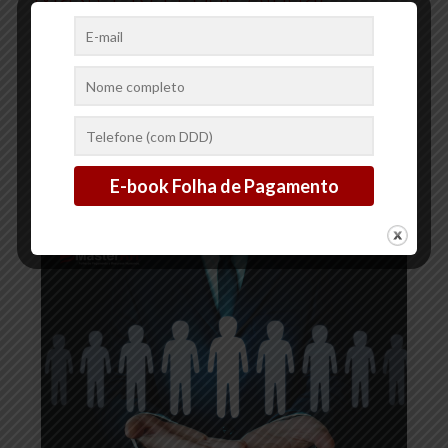
Nesse Processo
A implementação de benefícios para funcionários é uma
estratégia fundamental para atrair e reter talentos, além de
promover a satisfação e o bem-estar da equipe. Oferecer
benefícios
[…]
2
0
Ler mais