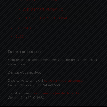
CADASTRE SEU CURRÍCULO
ENCONTRE UM PROFISSIONAL
CONTATO
BLOG
Entre em contato
Soluções para o Departamento Pessoal e Recursos Humanos da
sua empresa
Dúvidas e/ou sugestões
Departamento comercial:
comercial@masterrh.com.br
Contato WhatsApp: (11) 94540-5608
Trabalhe conosco:
recrutamento@masterrh.com.br
Contato: (11) 4210-6923