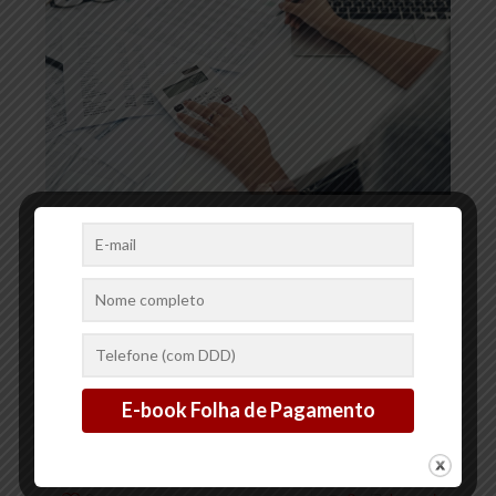
20/01/2025
Por Que Terceirizar a Folha
de Pagamento é uma
Decisão Inteligente para as
Empresas
A folha de pagamento é uma das obrigações mais importantes e
complexas para qualquer empresa. Ela envolve o cálculo correto
de salários, benefícios, impostos e encargos trabalhistas,
[…]