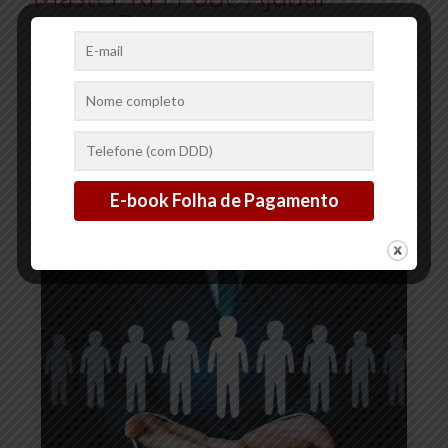
Nesse Processo
A implementação de benefícios para funcionários é uma
estratégia fundamental para atrair e reter talentos, além de
promover a satisfação e o bem-estar da equipe. Oferecer
benefícios
[…]
2
0
Ler mais