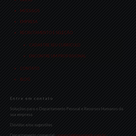
MÓDULOS
EMPRESA
RECRUTAMENTO E SELEÇÃO
CADASTRE SEU CURRÍCULO
ENCONTRE UM PROFISSIONAL
CONTATO
BLOG
Entre em contato
Soluções para o Departamento Pessoal e Recursos Humanos da
sua empresa
Dúvidas e/ou sugestões
Departamento comercial:
comercial@masterrh.com.br