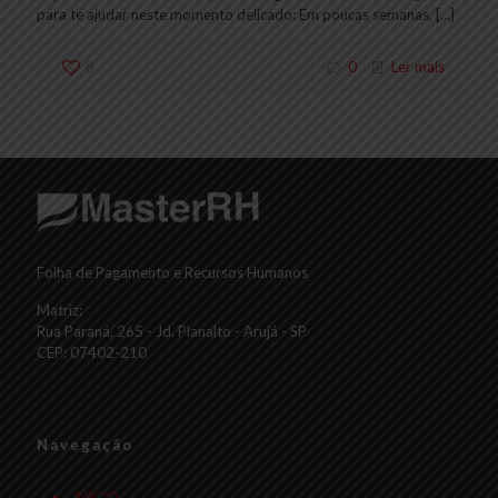
para te ajudar neste momento delicado: Em poucas semanas,
[…]
8
0
Ler mais
Folha de Pagamento e Recursos Humanos
Matriz:
Rua Paraná, 265 - Jd. Planalto - Arujá - SP
CEP: 07402-210
Navegação
INÍCIO