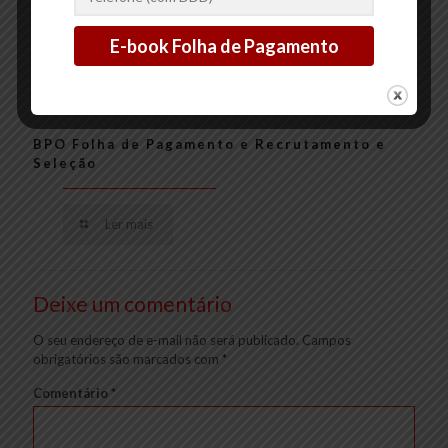
BPO Folha de Pagamento e Recrutamento e
Seleção
Ler mais
Deixe um comentário
O seu endereço de e-mail não será publicado.
Campos
obrigatórios são marcados com
*
Comentário
*