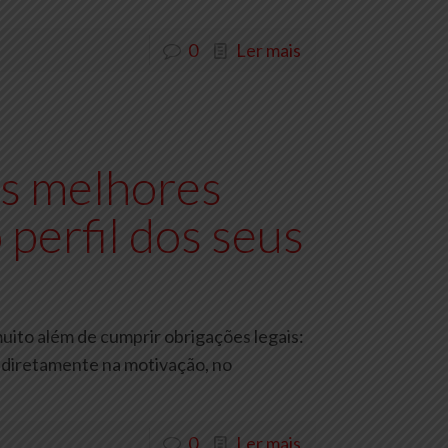
0
Ler mais
s melhores
 perfil dos seus
uito além de cumprir obrigações legais:
 diretamente na motivação, no
0
Ler mais