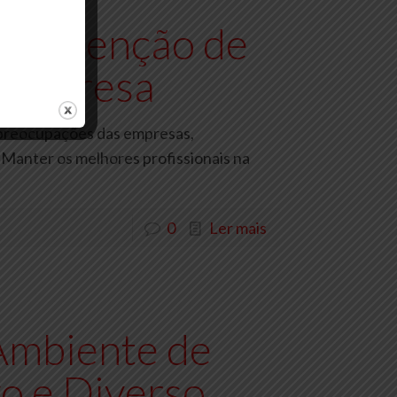
a Retenção de
 Empresa
s preocupações das empresas,
Manter os melhores profissionais na
0
Ler mais
Ambiente de
vo e Diverso