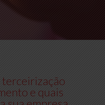
terceirização
mento e quais
ra sua empresa