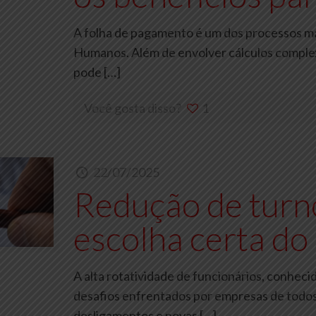
A folha de pagamento é um dos processos mai
Humanos. Além de envolver cálculos complex
pode
[…]
Você gosta disso?
1
22/07/2025
Redução de turn
escolha certa do
A alta rotatividade de funcionários, conhec
desafios enfrentados por empresas de todos
desligamentos e novas
[…]