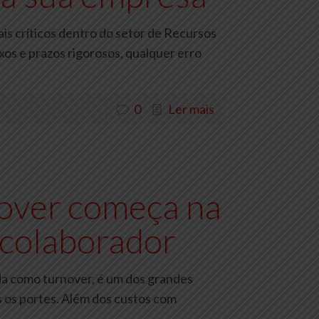
s críticos dentro do setor de Recursos
os e prazos rigorosos, qualquer erro
0
Ler mais
over começa na
 colaborador
ida como turnover, é um dos grandes
 os portes. Além dos custos com