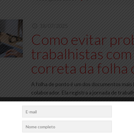
18/07/2025
Como evitar pro
trabalhistas com
correta da folha
A folha de ponto é um dos documentos mais 
colaborador. Ela registra a jornada de traba
Você gosta disso?
0