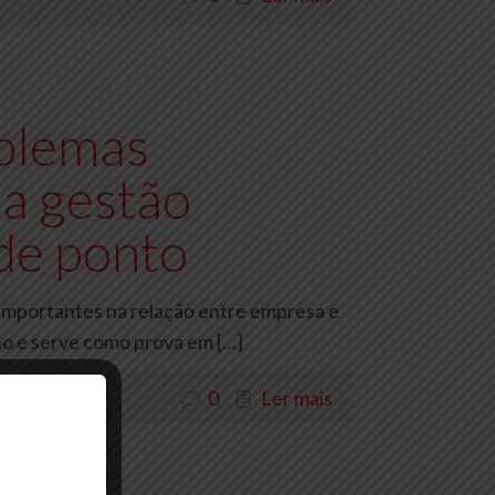
blemas
 a gestão
 de ponto
importantes na relação entre empresa e
lho e serve como prova em
[…]
0
Ler mais