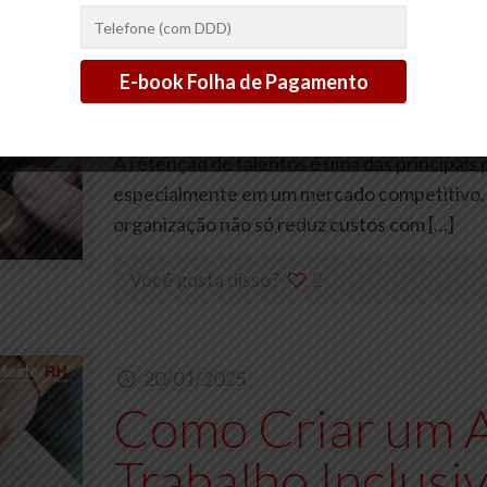
20/01/2025
Como Melhorar 
Talentos em Sua
A retenção de talentos é uma das principai
especialmente em um mercado competitivo. 
organização não só reduz custos com
[…]
Você gosta disso?
2
20/01/2025
Como Criar um 
Trabalho Inclusi