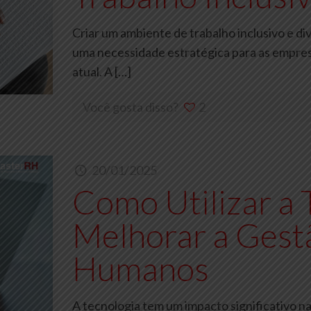
Criar um ambiente de trabalho inclusivo e d
uma necessidade estratégica para as empre
atual. A
[…]
Você gosta disso?
2
20/01/2025
Como Utilizar a 
Melhorar a Gest
Humanos
A tecnologia tem um impacto significativo 