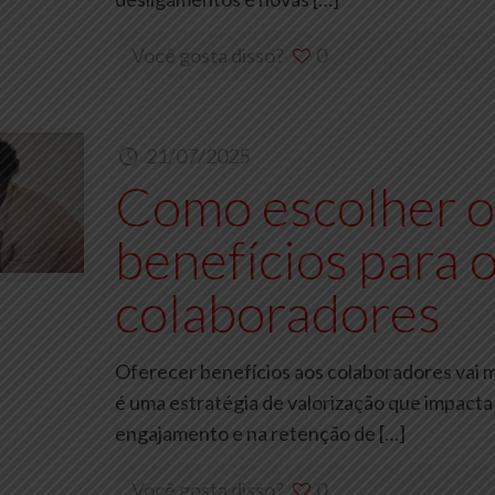
Você gosta disso?
0
21/07/2025
Como escolher o
benefícios para o
colaboradores
Oferecer benefícios aos colaboradores vai m
é uma estratégia de valorização que impacta
engajamento e na retenção de
[…]
Você gosta disso?
0