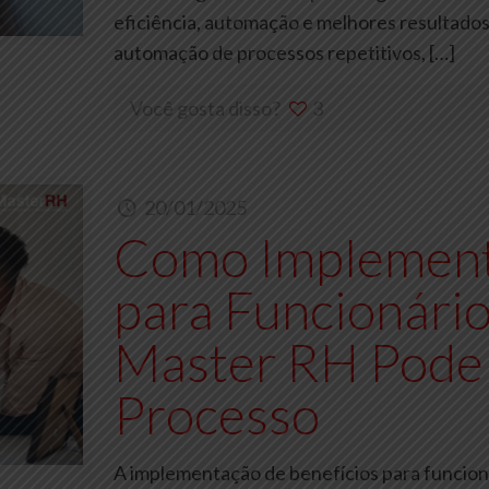
eficiência, automação e melhores resultados
automação de processos repetitivos,
[…]
Você gosta disso?
3
20/01/2025
Como Implement
para Funcionário
Master RH Pode
Processo
A implementação de benefícios para funcion