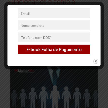
Funcionários e como a
Master RH Pode Ajudar
Nesse Processo
A implementação de benefícios para funcionários é uma
estratégia fundamental para atrair e reter talentos, além de
promover a satisfação e o bem-estar da equipe. Oferecer
benefícios
[…]
2
0
Ler mais