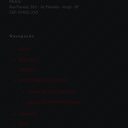
Matriz:
Rua Paraná, 265 - Jd. Planalto - Arujá - SP
CEP: 07402-210
Navegação
INÍCIO
MÓDULOS
EMPRESA
RECRUTAMENTO E SELEÇÃO
CADASTRE SEU CURRÍCULO
ENCONTRE UM PROFISSIONAL
CONTATO
BLOG