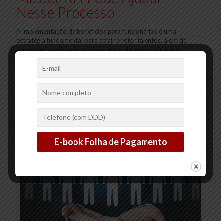
Nesse Processo
A implementação de benefícios para funcionários é uma
estratégia fundamental para atrair e reter talentos, além de
promover a satisfação e o bem-estar da equipe. Oferecer
benefícios
[…]
2
0
Ler mais