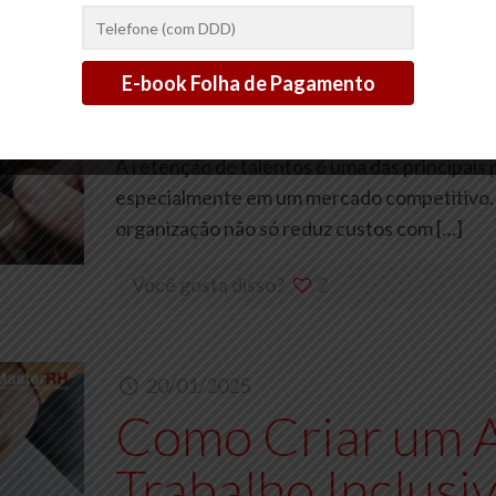
20/01/2025
Como Melhorar 
Talentos em Sua
A retenção de talentos é uma das principai
especialmente em um mercado competitivo. 
organização não só reduz custos com
[…]
Você gosta disso?
2
20/01/2025
Como Criar um 
Trabalho Inclusi