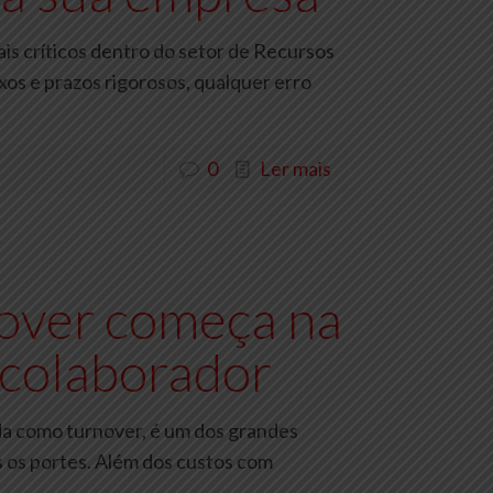
s críticos dentro do setor de Recursos
os e prazos rigorosos, qualquer erro
0
Ler mais
over começa na
 colaborador
ida como turnover, é um dos grandes
 os portes. Além dos custos com