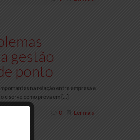
blemas
 a gestão
 de ponto
importantes na relação entre empresa e
lho e serve como prova em
[…]
0
Ler mais