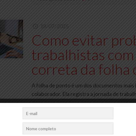
18/07/2025
Como evitar pro
trabalhistas com
correta da folha
A folha de ponto é um dos documentos mais 
colaborador. Ela registra a jornada de traba
Você gosta disso?
0