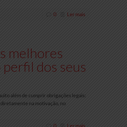
0
Ler mais
s melhores
 perfil dos seus
uito além de cumprir obrigações legais:
 diretamente na motivação, no
0
Ler mais