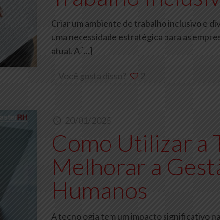
Criar um ambiente de trabalho inclusivo e d
uma necessidade estratégica para as empre
atual. A
[…]
Você gosta disso?
2
20/01/2025
Como Utilizar a 
Melhorar a Gest
Humanos
A tecnologia tem um impacto significativo 