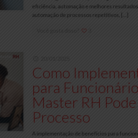
eficiência, automação e melhores resultados
automação de processos repetitivos,
[…]
Você gosta disso?
3
20/01/2025
Como Implement
para Funcionário
Master RH Pode
Processo
A implementação de benefícios para funcion