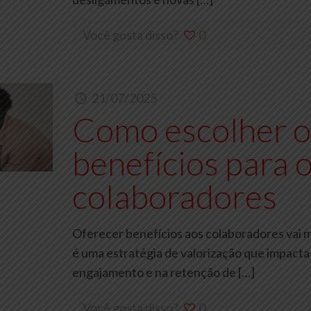
Você gosta disso?
0
21/07/2025
Como escolher o
benefícios para o
colaboradores
Oferecer benefícios aos colaboradores vai m
é uma estratégia de valorização que impacta
engajamento e na retenção de
[…]
Você gosta disso?
0