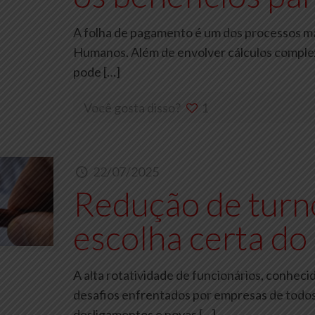
A folha de pagamento é um dos processos mai
Humanos. Além de envolver cálculos complex
pode
[…]
Você gosta disso?
1
22/07/2025
Redução de turn
escolha certa do
A alta rotatividade de funcionários, conhec
desafios enfrentados por empresas de todos
desligamentos e novas
[…]