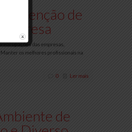
a Retenção de
 Empresa
s preocupações das empresas,
Manter os melhores profissionais na
0
Ler mais
Ambiente de
vo e Diverso