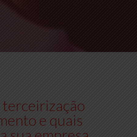
terceirização
mento e quais
ra sua empresa