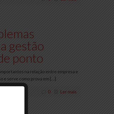
blemas
 a gestão
 de ponto
importantes na relação entre empresa e
lho e serve como prova em
[…]
0
Ler mais