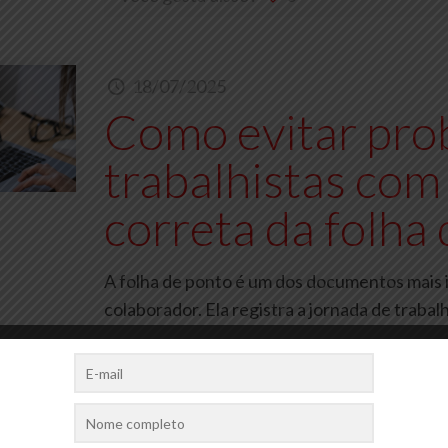
18/07/2025
Como evitar pro
trabalhistas com
correta da folha
A folha de ponto é um dos documentos mais 
colaborador. Ela registra a jornada de traba
Você gosta disso?
0