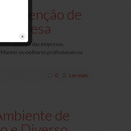
a Retenção de
 Empresa
s preocupações das empresas,
Manter os melhores profissionais na
0
Ler mais
Ambiente de
vo e Diverso