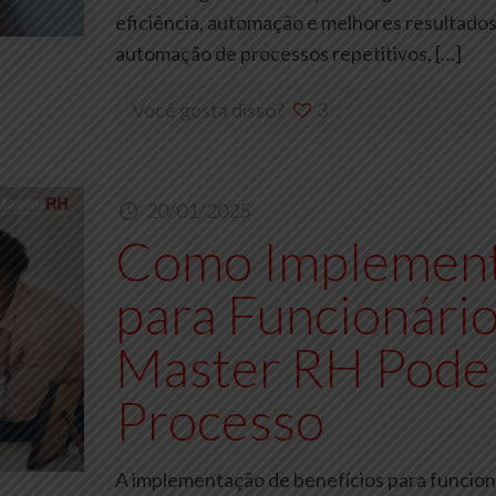
eficiência, automação e melhores resultados
automação de processos repetitivos,
[…]
Você gosta disso?
3
20/01/2025
Como Implement
para Funcionário
Master RH Pode
Processo
A implementação de benefícios para funcion