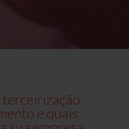
terceirização
mento e quais
ra sua empresa