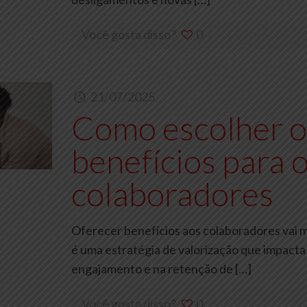
Você gosta disso?
0
21/07/2025
Como escolher o
benefícios para o
colaboradores
Oferecer benefícios aos colaboradores vai m
é uma estratégia de valorização que impacta
engajamento e na retenção de
[…]
Você gosta disso?
0