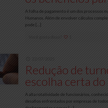
A folha de pagamento é um dos processos mai
Humanos. Além de envolver cálculos complex
pode
[…]
Você gosta disso?
1
22/07/2025
Redução de turn
escolha certa do
A alta rotatividade de funcionários, conhec
desafios enfrentados por empresas de todos
desligamentos e novas
[…]