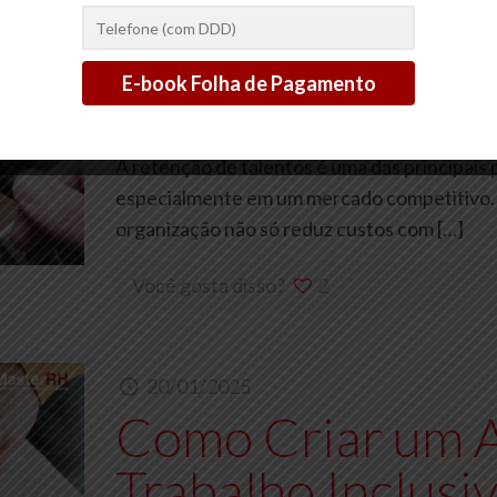
20/01/2025
Como Melhorar 
Talentos em Sua
A retenção de talentos é uma das principai
especialmente em um mercado competitivo. 
organização não só reduz custos com
[…]
Você gosta disso?
2
20/01/2025
Como Criar um 
Trabalho Inclusi