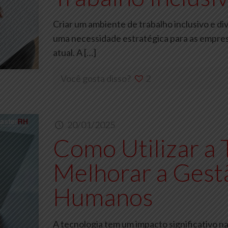
Criar um ambiente de trabalho inclusivo e d
uma necessidade estratégica para as empre
atual. A
[…]
Você gosta disso?
2
20/01/2025
Como Utilizar a 
Melhorar a Gest
Humanos
A tecnologia tem um impacto significativo 