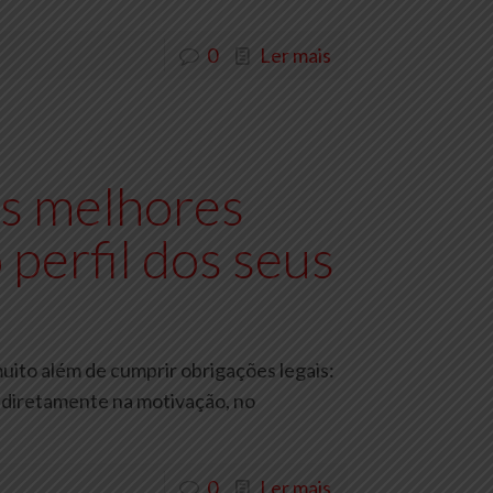
0
Ler mais
s melhores
 perfil dos seus
uito além de cumprir obrigações legais:
 diretamente na motivação, no
0
Ler mais