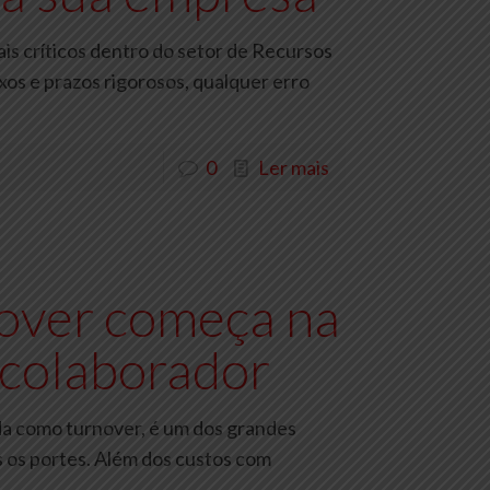
s críticos dentro do setor de Recursos
os e prazos rigorosos, qualquer erro
0
Ler mais
over começa na
 colaborador
ida como turnover, é um dos grandes
 os portes. Além dos custos com