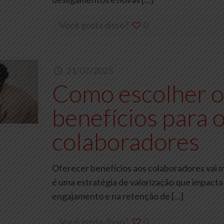
Você gosta disso?
0
21/07/2025
Como escolher o
benefícios para o
colaboradores
Oferecer benefícios aos colaboradores vai m
é uma estratégia de valorização que impacta
engajamento e na retenção de
[…]
Você gosta disso?
0