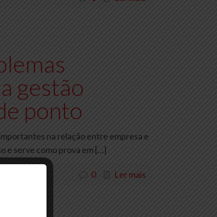
blemas
 a gestão
 de ponto
importantes na relação entre empresa e
lho e serve como prova em
[…]
0
Ler mais