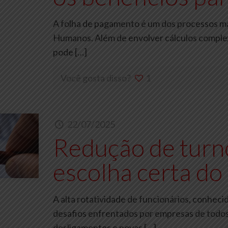
A folha de pagamento é um dos processos mai
Humanos. Além de envolver cálculos complex
pode
[…]
Você gosta disso?
1
22/07/2025
Redução de turn
escolha certa do
A alta rotatividade de funcionários, conhec
desafios enfrentados por empresas de todos
desligamentos e novas
[…]