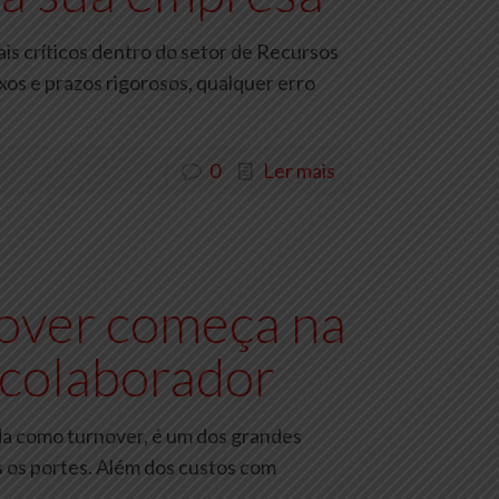
s críticos dentro do setor de Recursos
os e prazos rigorosos, qualquer erro
0
Ler mais
over começa na
 colaborador
ida como turnover, é um dos grandes
 os portes. Além dos custos com