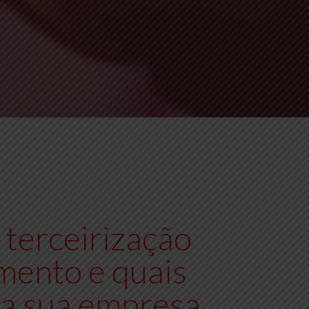
terceirização
mento e quais
ra sua empresa