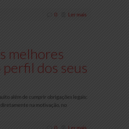
0
Ler mais
s melhores
 perfil dos seus
uito além de cumprir obrigações legais:
 diretamente na motivação, no
0
Ler mais