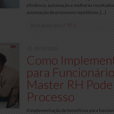
eficiência, automação e melhores resultados
automação de processos repetitivos,
[…]
Você gosta disso?
3
20/01/2025
Como Implement
para Funcionário
Master RH Pode
Processo
A implementação de benefícios para funcion