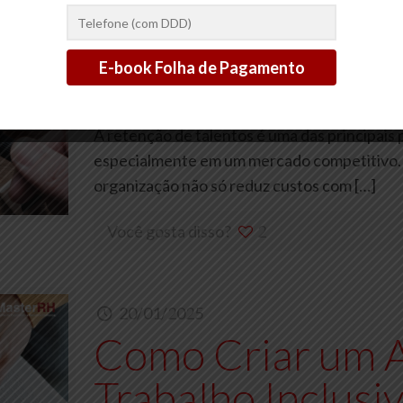
20/01/2025
Como Melhorar 
Talentos em Sua
A retenção de talentos é uma das principai
especialmente em um mercado competitivo. 
organização não só reduz custos com
[…]
Você gosta disso?
2
20/01/2025
Como Criar um 
Trabalho Inclusi