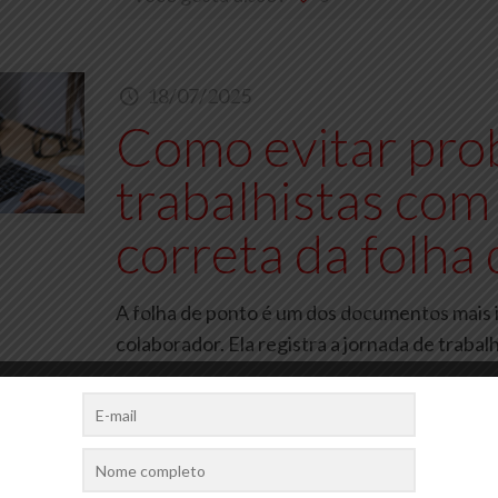
18/07/2025
Como evitar pro
trabalhistas com
correta da folha
A folha de ponto é um dos documentos mais 
colaborador. Ela registra a jornada de traba
Você gosta disso?
0