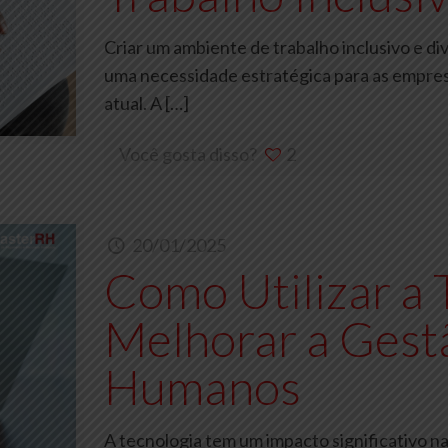
Criar um ambiente de trabalho inclusivo e d
uma necessidade estratégica para as empre
atual. A
[…]
Você gosta disso?
2
20/01/2025
Como Utilizar a 
Melhorar a Gest
Humanos
A tecnologia tem um impacto significativo 