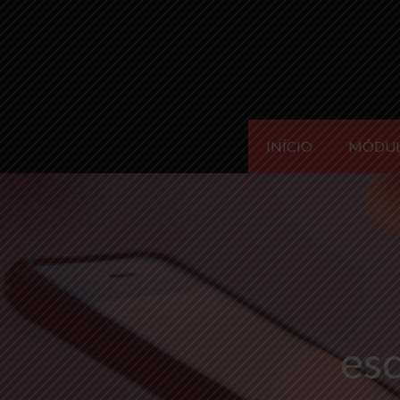
INÍCIO
MÓDU
esc