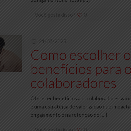
Você gosta disso?
0
21/07/2025
Como escolher o
benefícios para o
colaboradores
Oferecer benefícios aos colaboradores vai m
é uma estratégia de valorização que impacta
engajamento e na retenção de
[…]
Você gosta disso?
0