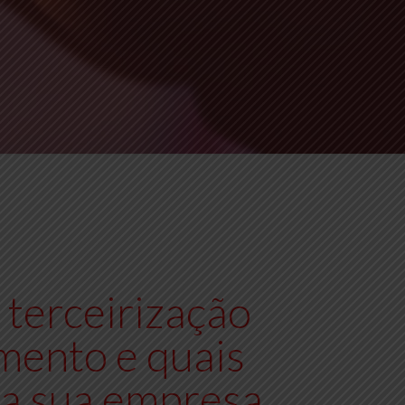
terceirização
mento e quais
ra sua empresa