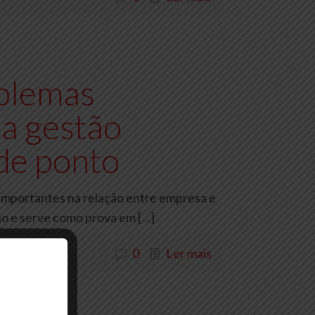
blemas
 a gestão
 de ponto
importantes na relação entre empresa e
lho e serve como prova em
[…]
0
Ler mais