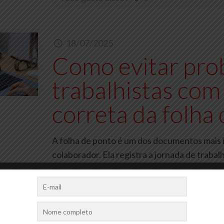
18/07/2025
Como evitar pro
trabalhistas com
correta da folha
A folha de ponto é um dos documentos mais 
colaborador. Ela registra a jornada de traba
Você gosta disso?
0