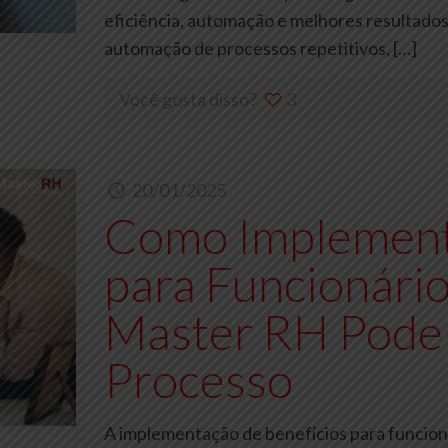
eficiência, automação e melhores resultados
automação de processos repetitivos,
[…]
Você gosta disso?
3
20/01/2025
Como Implement
para Funcionário
Master RH Pode
Processo
A implementação de benefícios para funcion