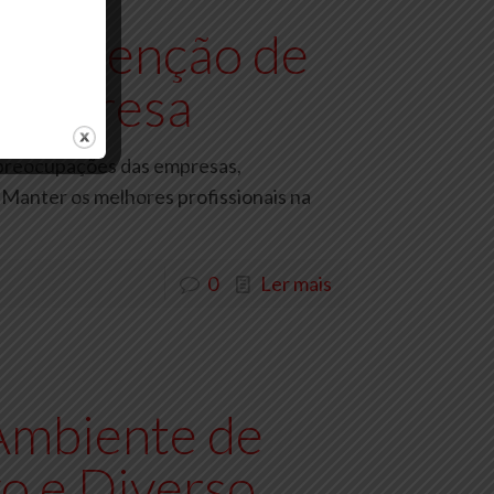
a Retenção de
 Empresa
s preocupações das empresas,
Manter os melhores profissionais na
0
Ler mais
Ambiente de
vo e Diverso