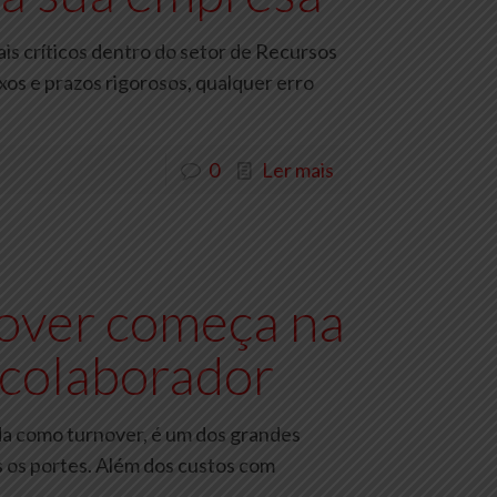
s críticos dentro do setor de Recursos
os e prazos rigorosos, qualquer erro
0
Ler mais
over começa na
 colaborador
ida como turnover, é um dos grandes
 os portes. Além dos custos com