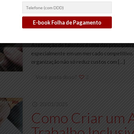
20/01/2025
Como Melhorar 
Talentos em Sua
A retenção de talentos é uma das principai
especialmente em um mercado competitivo. 
organização não só reduz custos com
[…]
Você gosta disso?
2
20/01/2025
Como Criar um 
Trabalho Inclusi