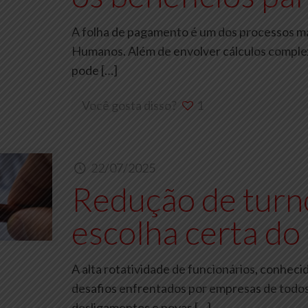
A folha de pagamento é um dos processos mai
Humanos. Além de envolver cálculos complex
pode
[…]
Você gosta disso?
1
22/07/2025
Redução de turn
escolha certa do
A alta rotatividade de funcionários, conhec
desafios enfrentados por empresas de todos
desligamentos e novas
[…]