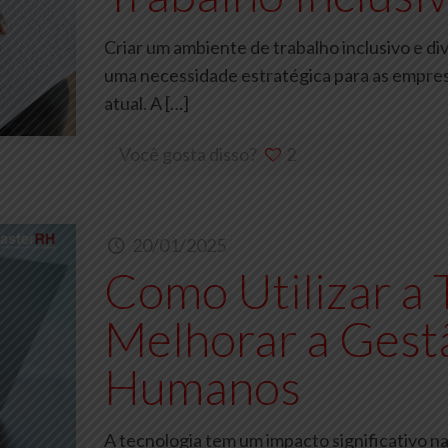
Criar um ambiente de trabalho inclusivo e d
uma necessidade estratégica para as empre
atual. A
[…]
Você gosta disso?
2
20/01/2025
Como Utilizar a 
Melhorar a Gest
Humanos
A tecnologia tem um impacto significativo 