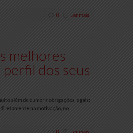
0
Ler mais
s melhores
 perfil dos seus
uito além de cumprir obrigações legais:
 diretamente na motivação, no
0
Ler mais