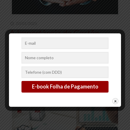
20/01/2025
A Importância da Gestão
de Pessoas para o Sucesso
Empresarial
A gestão de pessoas é uma das áreas mais estratégicas dentro
de uma empresa, sendo crucial para o seu sucesso a longo prazo.
Afinal, são os colaboradores
[…]
2
0
Ler mais