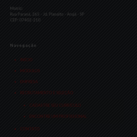
Matriz:
Rua Paraná, 265 - Jd. Planalto - Arujá - SP
CEP: 07402-210
Navegação
INÍCIO
MÓDULOS
EMPRESA
RECRUTAMENTO E SELEÇÃO
CADASTRE SEU CURRÍCULO
ENCONTRE UM PROFISSIONAL
CONTATO