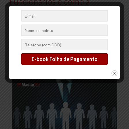
Funcionários e como a
Master RH Pode Ajudar
Nesse Processo
A implementação de benefícios para funcionários é uma
estratégia fundamental para atrair e reter talentos, além de
promover a satisfação e o bem-estar da equipe. Oferecer
benefícios
[…]
2
0
Ler mais