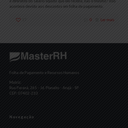
é diferente do salário líquido que ele recebe, não é mesmo? Isso
acontece devido aos descontos em folha de pagamento.
17
0
Ler mais
Folha de Pagamento e Recursos Humanos
Matriz:
Rua Paraná, 265 - Jd. Planalto - Arujá - SP
CEP: 07402-210
Navegação