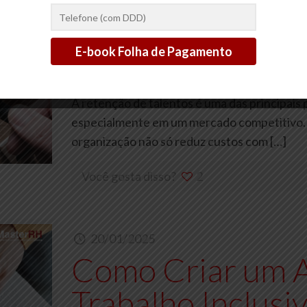
20/01/2025
Como Melhorar 
Talentos em Sua
A retenção de talentos é uma das principai
especialmente em um mercado competitivo. 
organização não só reduz custos com
[…]
Você gosta disso?
2
20/01/2025
Como Criar um 
Trabalho Inclusi