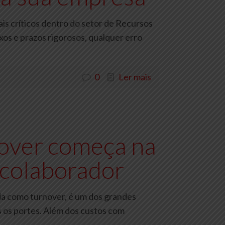
s críticos dentro do setor de Recursos
os e prazos rigorosos, qualquer erro
0
Ler mais
over começa na
 colaborador
ida como turnover, é um dos grandes
 os portes. Além dos custos com