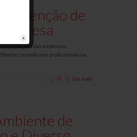
a Retenção de
 Empresa
s preocupações das empresas,
Manter os melhores profissionais na
0
Ler mais
Ambiente de
vo e Diverso