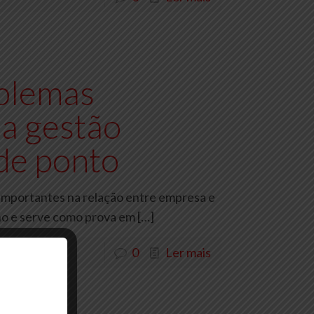
blemas
 a gestão
 de ponto
importantes na relação entre empresa e
lho e serve como prova em
[…]
0
Ler mais