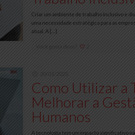
Criar um ambiente de trabalho inclusivo e d
uma necessidade estratégica para as empre
atual. A
[…]
Você gosta disso?
2
20/01/2025
Como Utilizar a 
Melhorar a Gest
Humanos
A tecnologia tem um impacto significativo 