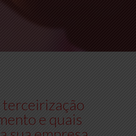
terceirização
mento e quais
ra sua empresa