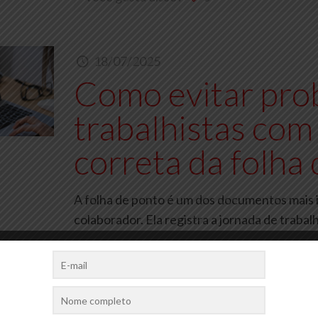
18/07/2025
Como evitar pro
trabalhistas com
correta da folha
A folha de ponto é um dos documentos mais 
colaborador. Ela registra a jornada de traba
Você gosta disso?
0