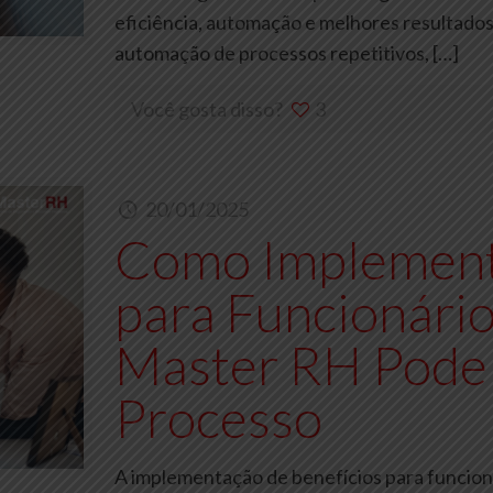
eficiência, automação e melhores resultados
automação de processos repetitivos,
[…]
Você gosta disso?
3
20/01/2025
Como Implement
para Funcionário
Master RH Pode
Processo
A implementação de benefícios para funcion