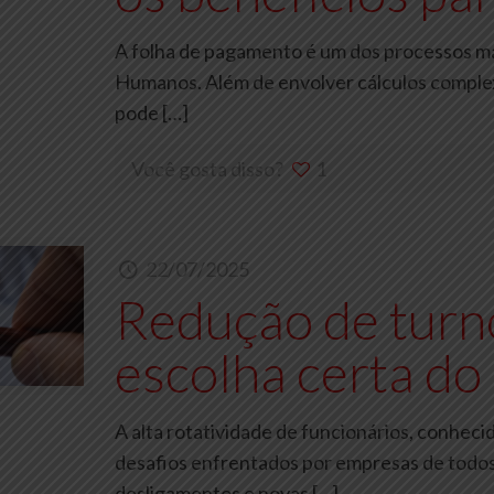
A folha de pagamento é um dos processos mai
Humanos. Além de envolver cálculos complex
pode
[…]
Você gosta disso?
1
22/07/2025
Redução de turn
escolha certa do
A alta rotatividade de funcionários, conhec
desafios enfrentados por empresas de todos
desligamentos e novas
[…]