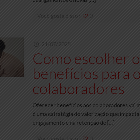
Você gosta disso?
0
21/07/2025
Como escolher o
benefícios para o
colaboradores
Oferecer benefícios aos colaboradores vai m
é uma estratégia de valorização que impacta
engajamento e na retenção de
[…]
Você gosta disso?
0