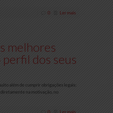
0
Ler mais
s melhores
 perfil dos seus
uito além de cumprir obrigações legais:
 diretamente na motivação, no
0
Ler mais