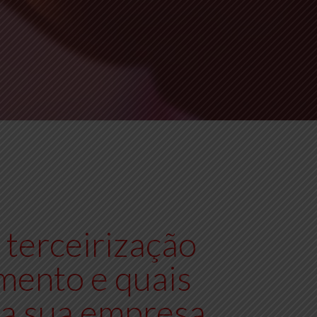
terceirização
mento e quais
ra sua empresa