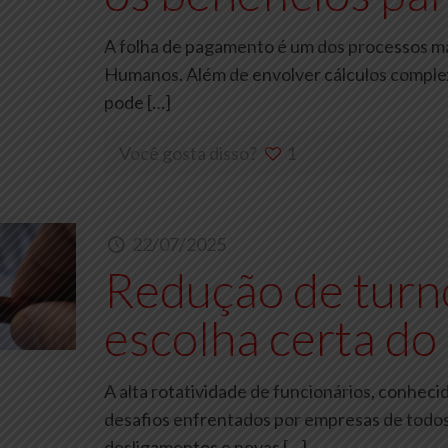
A folha de pagamento é um dos processos mai
Humanos. Além de envolver cálculos complex
pode
[…]
Você gosta disso?
1
22/07/2025
Redução de turn
escolha certa do
A alta rotatividade de funcionários, conhec
desafios enfrentados por empresas de todos
desligamentos e novas
[…]