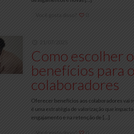
Você gosta disso?
0
21/07/2025
Como escolher o
benefícios para o
colaboradores
Oferecer benefícios aos colaboradores vai m
é uma estratégia de valorização que impacta
engajamento e na retenção de
[…]
Você gosta disso?
0