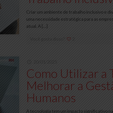
Criar um ambiente de trabalho inclusivo e d
uma necessidade estratégica para as empre
atual. A
[…]
Você gosta disso?
2
20/01/2025
Como Utilizar a 
Melhorar a Gest
Humanos
A tecnologia tem um impacto significativo 