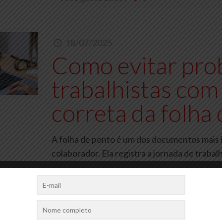
18/07/2025
Como evitar pro
trabalhistas com
correta da folha
A folha de ponto é um dos documentos mais 
colaborador. Ela registra a jornada de traba
Você gosta disso?
0