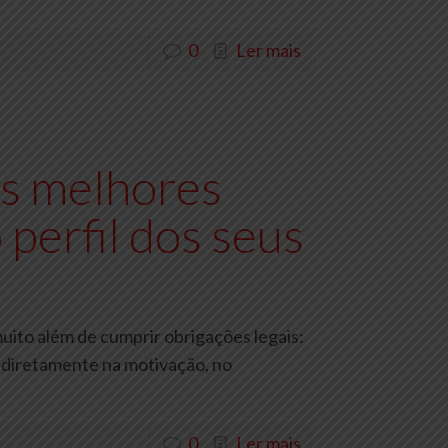
0
Ler mais
s melhores
 perfil dos seus
uito além de cumprir obrigações legais:
 diretamente na motivação, no
0
Ler mais