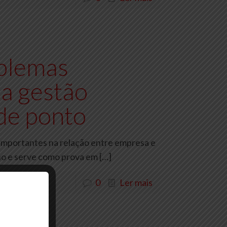
blemas
 a gestão
 de ponto
importantes na relação entre empresa e
lho e serve como prova em
[…]
0
Ler mais