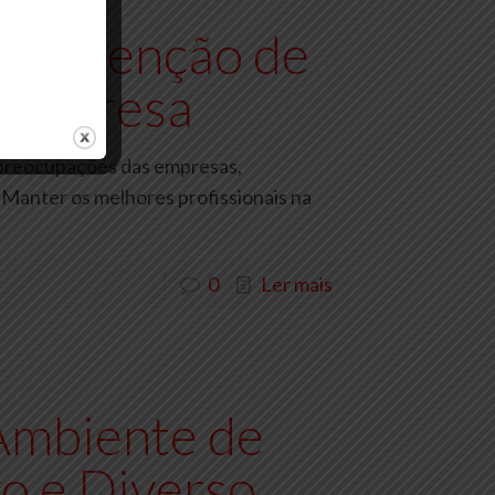
a Retenção de
 Empresa
s preocupações das empresas,
Manter os melhores profissionais na
0
Ler mais
Ambiente de
vo e Diverso