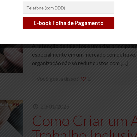
20/01/2025
Como Melhorar 
Talentos em Sua
A retenção de talentos é uma das principai
especialmente em um mercado competitivo. 
organização não só reduz custos com
[…]
Você gosta disso?
2
20/01/2025
Como Criar um 
Trabalho Inclusi