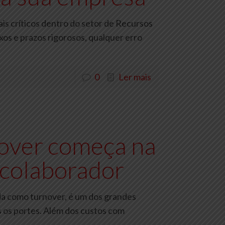
s críticos dentro do setor de Recursos
os e prazos rigorosos, qualquer erro
0
Ler mais
over começa na
 colaborador
ida como turnover, é um dos grandes
 os portes. Além dos custos com