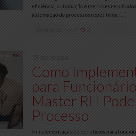
eficiência, automação e melhores resultados
automação de processos repetitivos,
[…]
Você gosta disso?
3
20/01/2025
Como Implement
para Funcionário
Master RH Pode
Processo
A implementação de benefícios para funcion