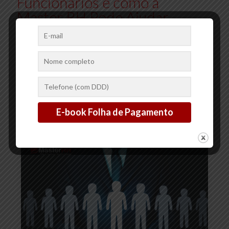
Funcionários e como a
Master RH Pode Ajudar
Nesse Processo
A implementação de benefícios para funcionários é uma
estratégia fundamental para atrair e reter talentos, além de
promover a satisfação e o bem-estar da equipe. Oferecer
benefícios
[…]
2
0
Ler mais