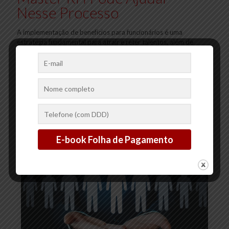
Nesse Processo
A implementação de benefícios para funcionários é uma
estratégia fundamental para atrair e reter talentos, além de
promover a satisfação e o bem-estar da equipe. Oferecer
benefícios
[…]
2
0
Ler mais